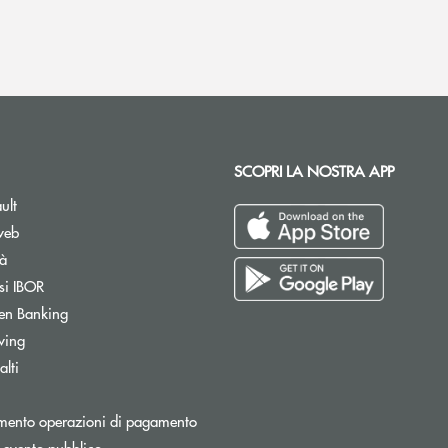
SCOPRI LA NOSTRA APP
ult
web
tà
si IBOR
Apre una nuova finestra
en Banking
wing
lti
Apre una nuova finestra
mento operazioni di pagamento
 evento pubblico