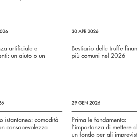
026
30 APR 2026
nza artificiale e
Bestiario delle truffe fina
enti: un aiuto o un
più comuni nel 2026
26
29 GEN 2026
ico istantaneo: comodità
Prima le fondamenta:
con consapevolezza
l’importanza di mettere 
un fondo per gli imprevist