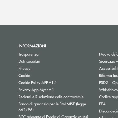
INFORMAZIONI
Trasparenza
Nuovo defa
Dati societari
Sicurezza 
Privacy
Accessibili
Cookie
Riforma tas
Cookie Policy APP V1.1
PSD2 – Op
Privacy App Mycr V.1
Whistleblo
Reclami e Risoluzione delle controversie
Codice appa
Fondo di garanzia per le PMI MISE (legge
FEA
Apre una nuova finestra
662/96)
Disconosci
BCC aderente al Fondo di Garanzia Mutui
Informativa