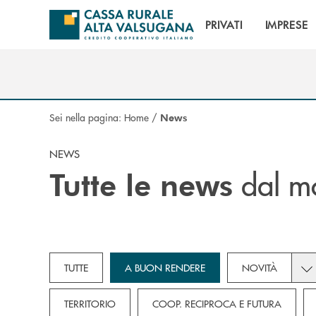
Salta al contenuto principale
PRIVATI
IMPRESE
Sei nella pagina:
Home
/
News
NEWS
dal mo
Tutte le news
Tog
TUTTE
A BUON RENDERE
NOVITÀ
TERRITORIO
COOP. RECIPROCA E FUTURA