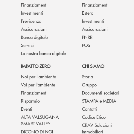
Finanziamenti
Finanziamenti
Investimenti
Estero
Previdenza
Investimenti
Assicurazioni
Assicurazioni
Banca digitale
PNRR
Servizi
POS
La nostra banca digitale
IMPATTO ZERO
CHI SIAMO
Noi per l'ambiente
Storia
Voi per l'ambiente
Gruppo
Finanziamenti
Documenti societari
Risparmio
STAMPA e MEDIA
Eventi
Contatti
ALTA VALSUGANA
Codice Etico
SMART VALLEY
CRAV Soluzioni
DICONO DI NOI
Immobiliari