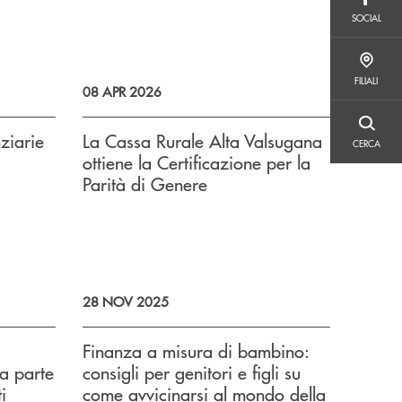
SOCIAL
SOCIAL
FILIALI
FILIALI
08 APR 2026
CERCA
nziarie
La Cassa Rurale Alta Valsugana
CERCA
ottiene la Certificazione per la
Parità di Genere
28 NOV 2025
Finanza a misura di bambino:
da parte
consigli per genitori e figli su
i
come avvicinarsi al mondo della