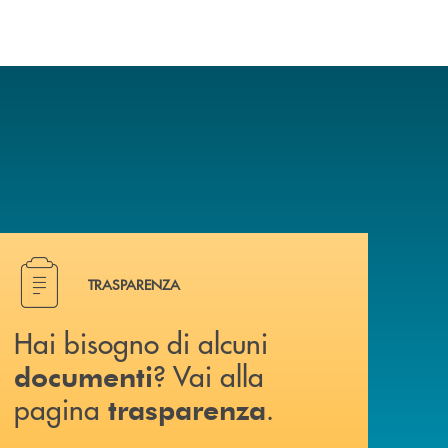
Hai bisogno di alcuni documenti ? Vai alla pagina traspa
TRASPARENZA
Hai bisogno di alcuni
? Vai alla
documenti
pagina
.
trasparenza