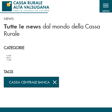
Salta al contenuto principale
MENU
NEWS
dal mondo della Cassa
Tutte le news
Rurale
CATEGORIE
TAGS
CASSA CENTRALE BANCA