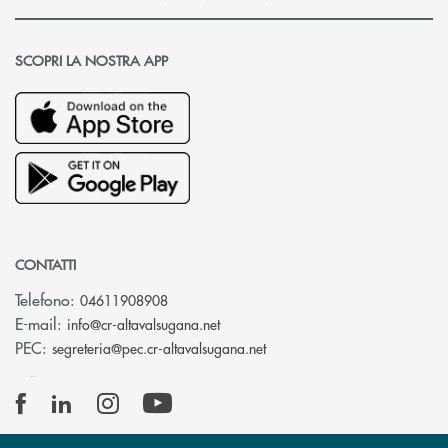
SCOPRI LA NOSTRA APP
CONTATTI
Telefono:
04611908908
(si apre l’app di posta elettronica
E-mail:
info@cr-altavalsugana.net
(si apre l’app di posta elet
PEC:
segreteria@pec.cr-altavalsugana.net