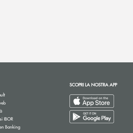
SCOPRI LA NOSTRA APP
ult
web
tà
si IBOR
Apre una nuova finestra
en Banking