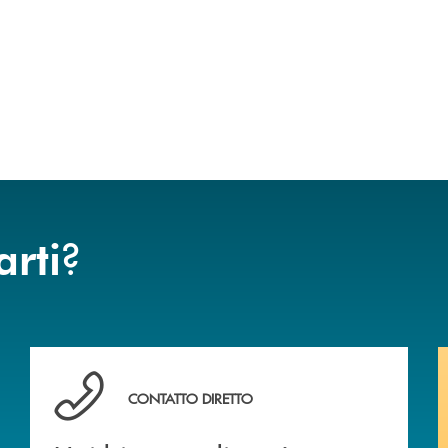
?
arti
 BANCA
Hai bisogno di assistenza immediata? Contattaci .
CONTATTO DIRETTO