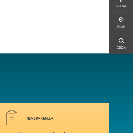
SOCIAL
SOCIAL
FILIALI
FILIALI
CERCA
CERCA
Hai bisogno di alcuni documenti ? Vai alla pagina traspa
TRASPARENZA