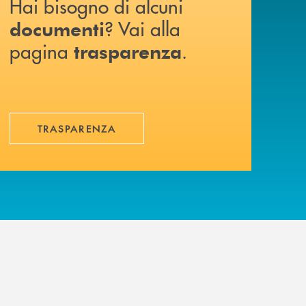
Hai bisogno di alcuni
? Vai alla
documenti
pagina
.
trasparenza
TRASPARENZA