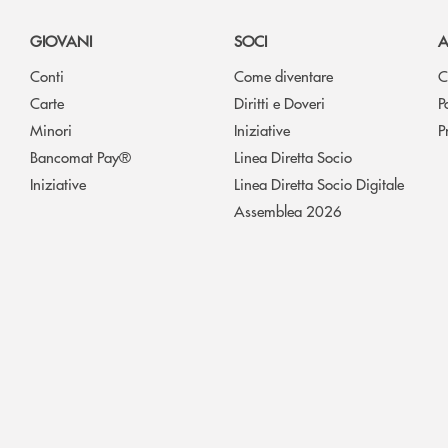
GIOVANI
SOCI
A
Conti
Come diventare
C
Carte
Diritti e Doveri
P
Minori
Iniziative
P
Bancomat Pay®
Linea Diretta Socio
Iniziative
Linea Diretta Socio Digitale
Assemblea 2026