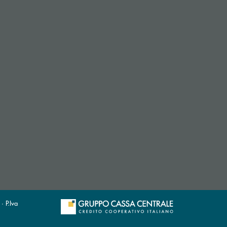
· P.Iva