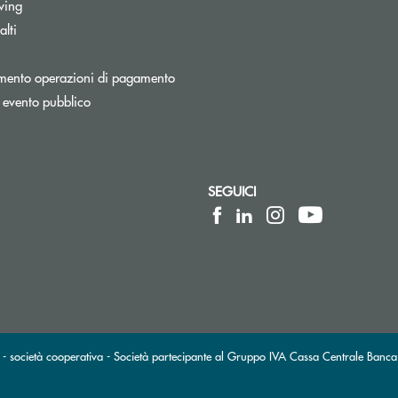
wing
lti
Apre una nuova finestra
mento operazioni di pagamento
 evento pubblico
SEGUICI
lettronica)
posta elettronica)
 società cooperativa - Società partecipante al Gruppo IVA Cassa Centrale Banca 