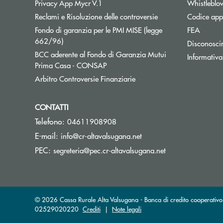
Privacy App Mycr V.1
Whistleblo
Reclami e Risoluzione delle controversie
Codice appa
Fondo di garanzia per le PMI MISE (legge
FEA
Apre una nuova finestra
662/96)
Disconosci
BCC aderente al Fondo di Garanzia Mutui
Informativa
Apre una nuova finestra
Prima Casa - CONSAP
Apre una nuova finestra
Arbitro Controversie Finanziarie
CONTATTI
Telefono:
04611908908
(si apre l’app di posta e
E-mail:
info@cr-altavalsugana.net
(si apre l’app di 
PEC:
segreteria@pec.cr-altavalsugana.net
© 2026 Cassa Rurale Alta Valsugana - Banca di credito cooperativo -
02529020220
Crediti
|
Note legali