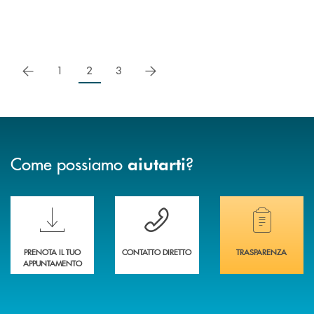
precedente
successivo
1
2
3
Come possiamo
?
aiutarti
Scopri le funzionalità della nuova PRENOTA BANCA
Hai bisogno di assistenza immediata? Contatta
Hai bisogno di alcuni
PRENOTA IL TUO
CONTATTO DIRETTO
TRASPARENZA
APPUNTAMENTO