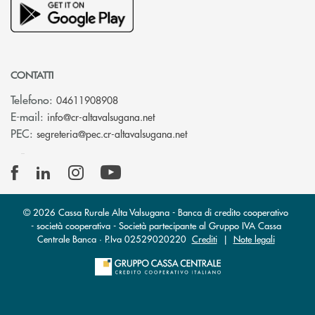
CONTATTI
Telefono:
04611908908
(si apre l’app di posta elettronica
E-mail:
info@cr-altavalsugana.net
(si apre l’app di posta elet
PEC:
segreteria@pec.cr-altavalsugana.net
© 2026 Cassa Rurale Alta Valsugana - Banca di credito cooperativo
- società cooperativa - Società partecipante al Gruppo IVA Cassa
Centrale Banca · P.Iva 02529020220
Crediti
|
Note legali