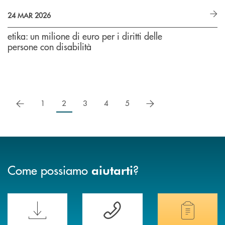
24 MAR 2026
etika: un milione di euro per i diritti delle
persone con disabilità
precedente
successivo
1
2
3
4
5
Come possiamo
?
aiutarti
Scopri le funzionalità della nuova PRENOTA BANCA
Hai bisogno di assistenza immediata? Contatta
Hai bisogno di alcuni