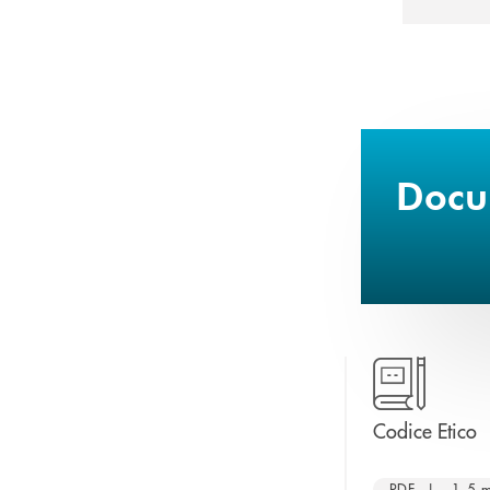
Docum
a
Codice Etico
PDF | 1,5 