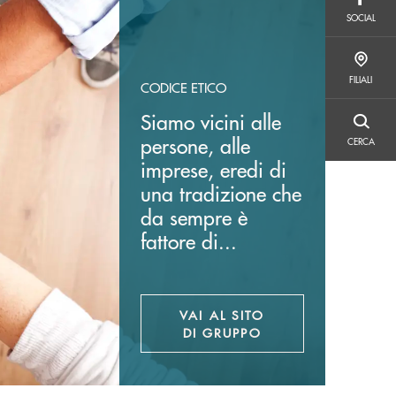
SOCIAL
SOCIAL
FILIALI
FILIALI
CODICE ETICO
Siamo vicini alle
CERCA
persone, alle
CERCA
imprese, eredi di
una tradizione che
da sempre è
fattore di...
VAI AL SITO
APRE UNA NUOVA FINE
DI GRUPPO