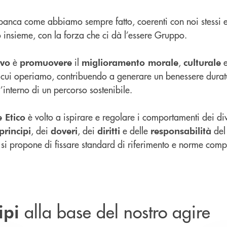
anca come abbiamo sempre fatto, coerenti con noi stessi e c
 insieme, con la forza che ci dà l’essere Gruppo.
è
il
,
ivo
promuovere
miglioramento morale
culturale
 cui operiamo, contribuendo a generare un benessere duratu
’interno di un percorso sostenibile.
è volto a ispirare e regolare i comportamenti dei div
 Etico
, dei
, dei
e delle
del
principi
doveri
diritti
responsabilità
 si propone di fissare standard di riferimento e norme comp
alla base del nostro agire
ipi