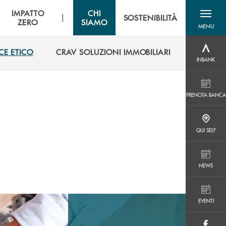
IMPATTO
CHI
|
SOSTENIBILITÀ
ZERO
SIAMO
MENU
menu destra
CE ETICO
CRAV SOLUZIONI IMMOBILIARI
INBANK
INBANK
CE ETICO
CRAV SOLUZIONI IMMOBILIARI
PRENOTA BANCA
PRENOTA BANCA
QUI SELF
QUI SELF
NEWS
NEWS
EVENTI
EVENTI