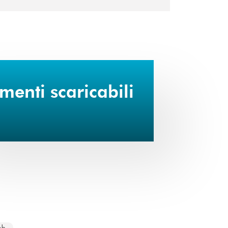
enti scaricabili
pre una nuova finestra
mb