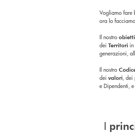
Vogliamo fare b
ora lo facciamo
Il nostro
obiett
dei
in
Territori
generazioni, all
Il nostro
Codice
dei
, dei
valori
e Dipendenti, e
I
princ