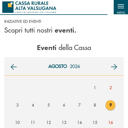
Salta al contenuto principale
MENU
INIZIATIVE ED EVENTI
Scopri tutti nostri
eventi.
della Cassa
Eventi
AGOSTO
2026
1
2
3
4
5
6
7
8
9
10
11
12
13
14
15
16