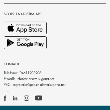
SCOPRI LA NOSTRA APP
CONTATTI
Telefono:
04611908908
(si apre l’app di posta elettronica
E-mail:
info@cr-altavalsugana.net
(si apre l’app di posta elet
PEC:
segreteria@pec.cr-altavalsugana.net