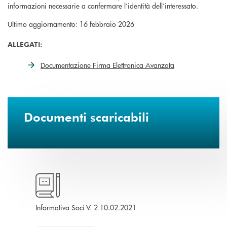
informazioni necessarie a confermare l’identità dell’interessato.
Ultimo aggiornamento: 16 febbraio 2026
ALLEGATI:
Documentazione Firma Elettronica Avanzata
Documenti scaricabili
apre una nuova finestra
Informativa Soci V. 2 10.02.2021
Inf
Re