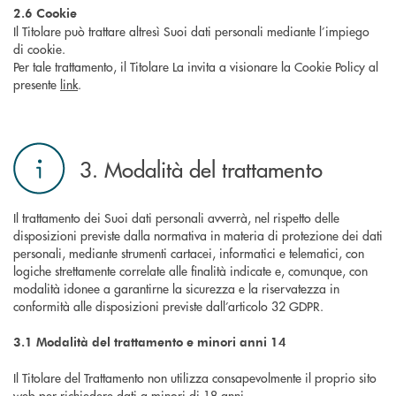
2.6 Cookie
Il Titolare può trattare altresì Suoi dati personali mediante l’impiego
di cookie.
Per tale trattamento, il Titolare La invita a visionare la Cookie Policy al
presente
link
.
3. Modalità del trattamento
Il trattamento dei Suoi dati personali avverrà, nel rispetto delle
disposizioni previste dalla normativa in materia di protezione dei dati
personali, mediante strumenti cartacei, informatici e telematici, con
logiche strettamente correlate alle finalità indicate e, comunque, con
modalità idonee a garantirne la sicurezza e la riservatezza in
conformità alle disposizioni previste dall’articolo 32 GDPR.
3.1 Modalità del trattamento e minori anni 14
Il Titolare del Trattamento non utilizza consapevolmente il proprio sito
web per richiedere dati a minori di 18 anni.