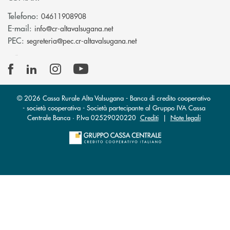
Telefono:
04611908908
(si apre l’app di posta elettronica
E-mail:
info@cr-altavalsugana.net
(si apre l’app di posta elet
PEC:
segreteria@pec.cr-altavalsugana.net
© 2026 Cassa Rurale Alta Valsugana - Banca di credito cooperativo
- società cooperativa - Società partecipante al Gruppo IVA Cassa
Centrale Banca · P.Iva 02529020220
Crediti
|
Note legali