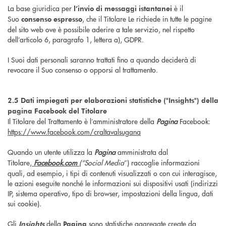
La base giuridica per
è il
l’invio di messaggi istantanei
Suo
, che il Titolare Le richiede in tutte le pagine
consenso espresso
del sito web ove è possibile aderire a tale servizio, nel rispetto
dell’articolo 6, paragrafo 1, lettera a), GDPR.
I Suoi dati personali saranno trattati fino a quando deciderà di
revocare il Suo consenso o opporsi al trattamento.
2.5 Dati impiegati per elaborazioni statistiche ("Insights") della
pagina Facebook del Titolare
Il Titolare del Trattamento è l’amministratore della
Pagina
Facebook:
https://www.facebook.com/craltavalsugana
Quando un utente utilizza la
Pagina
amministrata dal
Titolare,
Facebook.com
(“
Social Media
”) raccoglie informazioni
quali, ad esempio, i tipi di contenuti visualizzati o con cui interagisce,
le azioni eseguite nonché le informazioni sui dispositivi usati (indirizzi
IP, sistema operativo, tipo di browser, impostazioni della lingua, dati
sui cookie).
Gli
della
sono statistiche aggregate create da
Insights
Pagina