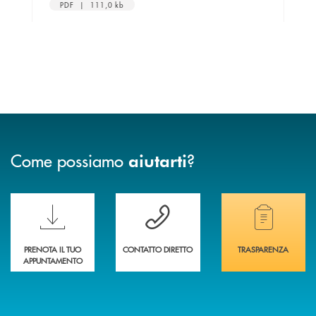
PDF | 111,0 kb
Come possiamo
?
aiutarti
Scopri le funzionalità della nuova PRENOTA BANCA
Hai bisogno di assistenza immediata? Contatta
Hai bisogno di alcuni
PRENOTA IL TUO
CONTATTO DIRETTO
TRASPARENZA
APPUNTAMENTO