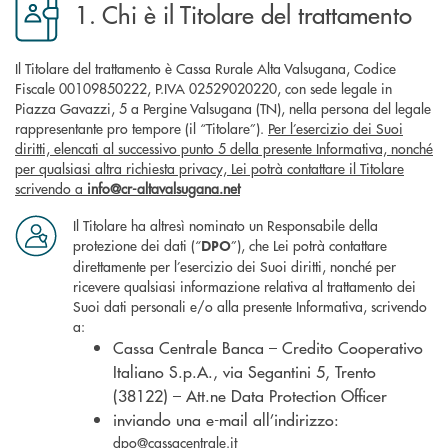
1. Chi è il Titolare del trattamento
Il Titolare del trattamento è Cassa Rurale Alta Valsugana, Codice
Fiscale 00109850222, P.IVA 02529020220, con sede legale in
Piazza Gavazzi, 5 a Pergine Valsugana (TN), nella persona del legale
rappresentante pro tempore (il “Titolare”).
Per l’esercizio dei Suoi
diritti, elencati al successivo punto 5 della presente Informativa, nonché
per qualsiasi altra richiesta privacy, Lei potrà contattare il Titolare
scrivendo a
info@cr-altavalsugana.net
Il Titolare ha altresì nominato un Responsabile della
protezione dei dati (“
”), che Lei potrà contattare
DPO
direttamente per l’esercizio dei Suoi diritti, nonché per
ricevere qualsiasi informazione relativa al trattamento dei
Suoi dati personali e/o alla presente Informativa, scrivendo
a:
Cassa Centrale Banca – Credito Cooperativo
Italiano S.p.A., via Segantini 5, Trento
(38122) – Att.ne Data Protection Officer
inviando una e-mail all’indirizzo:
dpo@cassacentrale.it