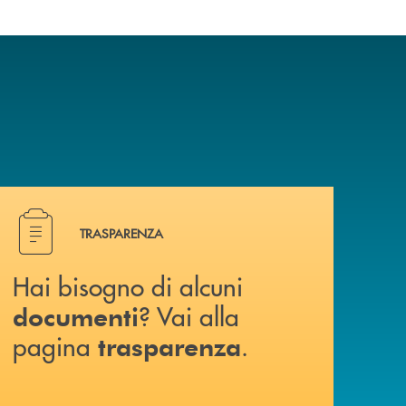
Hai bisogno di alcuni documenti ? Vai alla pagina traspa
TRASPARENZA
Hai bisogno di alcuni
? Vai alla
documenti
pagina
.
trasparenza