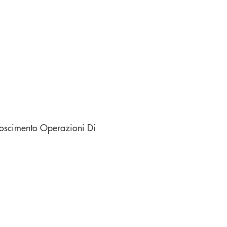
noscimento Operazioni Di
re una nuova finestra