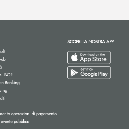
SCOPRI LA NOSTRA APP
ult
web
tà
si IBOR
Apre una nuova finestra
en Banking
wing
lti
Apre una nuova finestra
mento operazioni di pagamento
 evento pubblico