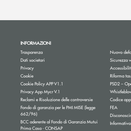
INFORMAZIONI
Trasparenza
Nuovo defa
Dati societari
Sicurezza 
Privacy
Accessibili
Cookie
Riforma tas
Cookie Policy APP V1.1
PSD2 – Op
Privacy App Mycr V.1
Whistleblo
Reclami e Risoluzione delle controversie
Codice appa
Fondo di garanzia per le PMI MISE (legge
FEA
Apre una nuova finestra
662/96)
Disconosci
BCC aderente al Fondo di Garanzia Mutui
Informativa
Apre una nuova finestra
Prima Casa - CONSAP