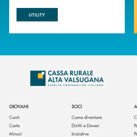
UTILITY
GIOVANI
SOCI
A
Conti
Come diventare
C
Carte
Diritti e Doveri
P
Minori
Iniziative
P