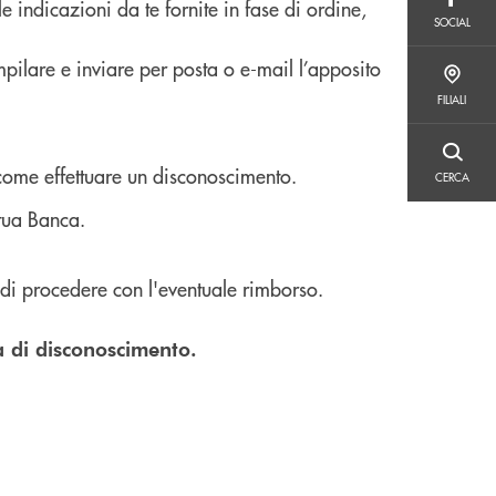
e indicazioni da te fornite in fase di ordine,
SOCIAL
SOCIAL
mpilare e inviare per posta o e-mail l’apposito
FILIALI
FILIALI
CERCA
 come effettuare un disconoscimento.
CERCA
 tua Banca.
e di procedere con l'eventuale rimborso.
a di disconoscimento.