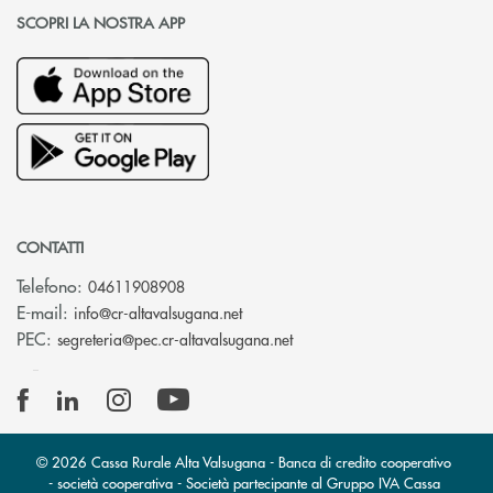
SCOPRI LA NOSTRA APP
CONTATTI
Telefono:
04611908908
(si apre l’app di posta elettronica
E-mail:
info@cr-altavalsugana.net
(si apre l’app di posta elet
PEC:
segreteria@pec.cr-altavalsugana.net
© 2026 Cassa Rurale Alta Valsugana - Banca di credito cooperativo
- società cooperativa - Società partecipante al Gruppo IVA Cassa