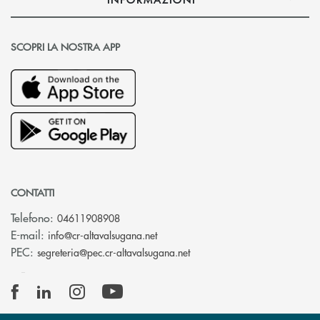
SCOPRI LA NOSTRA APP
CONTATTI
Telefono:
04611908908
(si apre l’app di posta elettronica
E-mail:
info@cr-altavalsugana.net
(si apre l’app di posta elet
PEC:
segreteria@pec.cr-altavalsugana.net