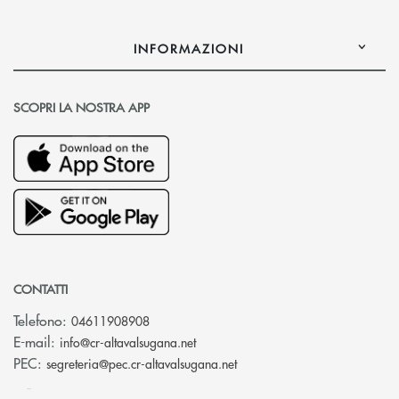
INFORMAZIONI
SCOPRI LA NOSTRA APP
CONTATTI
Telefono:
04611908908
(si apre l’app di posta elettronica
E-mail:
info@cr-altavalsugana.net
(si apre l’app di posta elet
PEC:
segreteria@pec.cr-altavalsugana.net