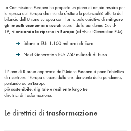
La Commissione Europea ha proposto un piano di ampio respiro per
la ripresa dell'Europa che intende sfruttare le potenzialità offerte dal
bilancio dell’Unione Europea con il principale obiettivo di
mitigare
causati dalla pandemia Covid-
gli impatti economici e sociali
19,
(cd «Next Generation EU»).
rilanciando la ripresa in Europa
Bilancio EU: 1.100 miliardi di Euro
Next Generation EU: 750 miliardi di Euro
Il Piano di Ripresa approvato dall’Unione Europea si pone l’obiettivo
di ricostruire l’Europa e uscire dalla crisi derivante dalla pandemia,
puntando ad un’Europa
più
,
e
lungo tre
sostenibile
digitale
resiliente
direttrici di trasformazione.
Le direttrici di
trasformazione