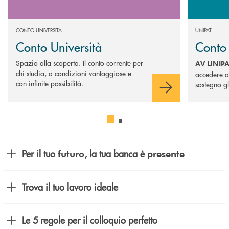
CONTO UNIVERSITÀ
UNIPAT
Conto Università
Cont
Spazio alla scoperta. Il conto corrente per
AV UNIPA
chi studia, a condizioni vantaggiose e
accedere al
con infinite possibilità.
sostegno gli
Per il tuo
, la tua banca è
futuro
presente
Trova il tuo lavoro ideale
Le 5 regole per il colloquio perfetto