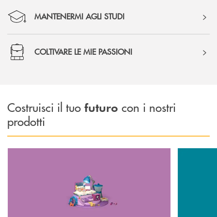
MANTENERMI AGLI STUDI
COLTIVARE LE MIE PASSIONI
Costruisci il tuo
con i nostri
futuro
prodotti
Scopri di più Conto Università
Scopri di pi