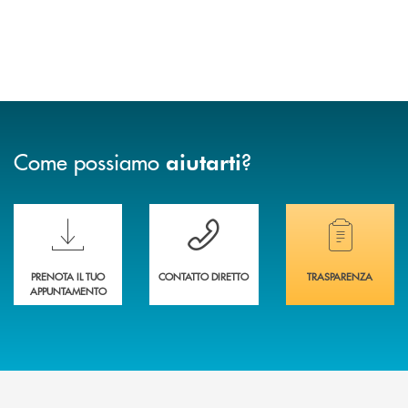
Come possiamo
?
aiutarti
Scopri le funzionalità della nuova PRENOTA BANCA
Hai bisogno di assistenza immediata? Contatta
Hai bisogno di alcuni
PRENOTA IL TUO
CONTATTO DIRETTO
TRASPARENZA
APPUNTAMENTO