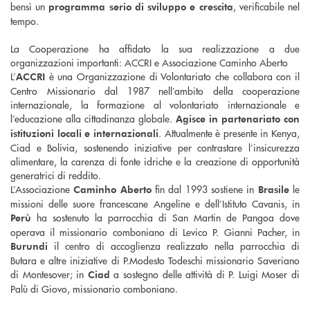
bensì un
, verificabile nel
programma s
erio di sviluppo e crescita
tempo.
La Cooperazione ha affidato la sua realizzazione a due
organizzazioni importanti: ACCRI e Associazione Caminho Aberto
L’
è una Organizzazione di Volontariato che collabora con il
ACCRI
Centro Missionario dal 1987 nell’ambito della cooperazione
internazionale, la formazione al volontariato internazionale e
l’educazione alla cittadinanza globale.
Agisce in partenariato con
. Attualmente è presente in Kenya,
istituzioni locali e internazionali
Ciad e Bolivia, sostenendo iniziative per contrastare l’insicurezza
alimentare, la carenza di fonte idriche e la creazione di opportunità
generatrici di reddito.
L’Associazione
fin dal 1993 sostiene in
le
Caminho Aberto
Brasile
missioni delle suore francescane Angeline e dell’Istituto Cavanis, in
ha sostenuto la parrocchia di San Martin de Pangoa dove
Perù
operava il missionario comboniano di Levico P. Gianni Pacher, in
il centro di accoglienza realizzato nella parrocchia di
Burundi
Butara e altre iniziative di P.Modesto Todeschi missionario Saveriano
di Montesover; in
a sostegno delle attività di P. Luigi Moser di
Ciad
Palù di Giovo, missionario comboniano.