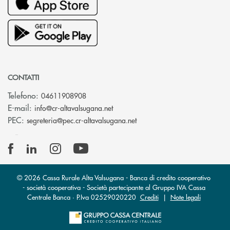
CONTATTI
Telefono:
04611908908
(si apre l’app di posta elettronica
E-mail:
info@cr-altavalsugana.net
(si apre l’app di posta elet
PEC:
segreteria@pec.cr-altavalsugana.net
© 2026 Cassa Rurale Alta Valsugana - Banca di credito cooperativo
- società cooperativa - Società partecipante al Gruppo IVA Cassa
Centrale Banca · P.Iva 02529020220
Crediti
|
Note legali