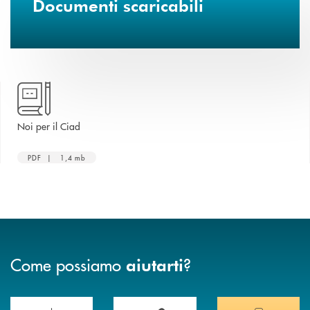
Documenti scaricabili
apre una nuova finestra
Noi per il Ciad
PDF | 1,4 mb
Come possiamo
?
aiutarti
Scopri le funzionalità della nuova PRENOTA BANCA
Hai bisogno di assistenza immediata? Contatta
Hai bisogno di alcuni