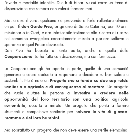
Povertà e mortalità infantile. Due tristi binari su cui corre un treno di
disperazione che sembra non volersi fermare mai.
Ma, a dire il vero, qualcuno sta provando a farlo rallentare almeno
un po’. È
, originario di Santa Caterina, per 10 anni
don Guido Piva
missionario in Ciad, e ora infaticabile testimone alla ricerca di risorse
nel cammino evangelico concretamente mirato a portare sollievo e
speranza in quel Paese devastato.
Don Piva ha bussato a tante porte, anche a quella della
. Lo ha fatto con discrezione, ma con fermezza.
Cooperazione
La Cooperazione gli ha aperto le porte, quelle di una comunità
generosa e coesa abituata a ragionare e decidere su basi solide e
sostenibili. Ne è nato un
Progetto che si fonda su due capisaldi:
. Un progetto
sanitario e agricolo e di conseguenza alimentare
che vuole aiutare le persone a
investire e credere nelle
opportunità del loro territorio con una politica agricola
, accorta e mirata. Un progetto che punta a fornire
sostenibile
strumenti e competenze sanitarie per
salvare le vite di giovani
mamme e dei loro bambini.
Ma soprattutto un progetto che non deve essere una sterile elemosina,