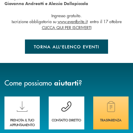
Giovanna Andreatti e Alessia Dallapiccola
Ingresso gratuito.
Iscrizione obbligatoria su
www.eventbrite.it
entro il 17 ottobre
CLICCA QUI PER ISCRIVERTI
TORNA ALL'ELENCO EVENTI
Come possiamo
?
aiutarti
Scopri le funzionalità della nuova PRENOTA BANCA
Hai bisogno di assistenza immediata? Contatta
Hai bisogno di alcuni
PRENOTA IL TUO
CONTATTO DIRETTO
TRASPARENZA
APPUNTAMENTO