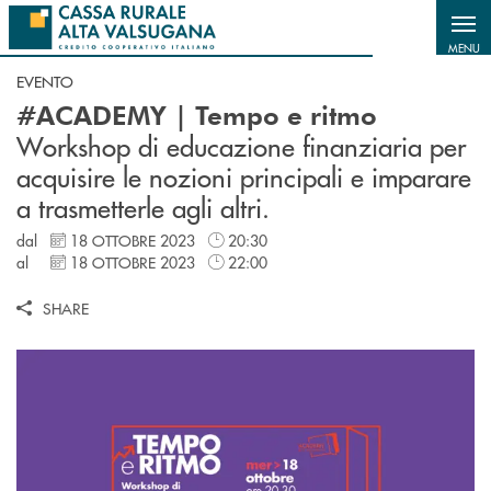
Salta al contenuto principale
MENU
EVENTO
#ACADEMY | Tempo e ritmo
Workshop di educazione finanziaria per
acquisire le nozioni principali e imparare
a trasmetterle agli altri.
dal
18 OTTOBRE 2023
20:30
al
18 OTTOBRE 2023
22:00
SHARE