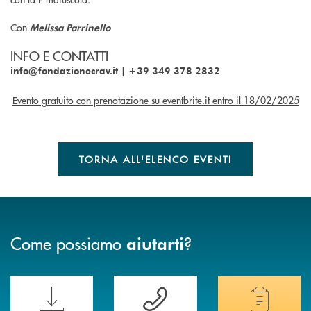
Con
Melissa Parrinello
INFO E CONTATTI
info@fondazionecrav.it | +39 349 378 2832
Evento gratuito con prenotazione su eventbrite.it entro il 18/02/2025
TORNA ALL'ELENCO EVENTI
Come possiamo
?
aiutarti
Scopri le funzionalità della nuova PRENOTA BANCA
Hai bisogno di assistenza immediata? Contatta
Hai bisogno di alcuni