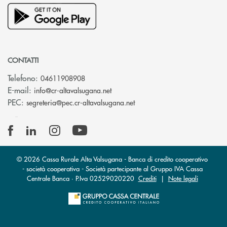
CONTATTI
Telefono:
04611908908
(si apre l’app di posta elettronica
E-mail:
info@cr-altavalsugana.net
(si apre l’app di posta elet
PEC:
segreteria@pec.cr-altavalsugana.net
© 2026 Cassa Rurale Alta Valsugana - Banca di credito cooperativo
- società cooperativa - Società partecipante al Gruppo IVA Cassa
Centrale Banca · P.Iva 02529020220
Crediti
|
Note legali