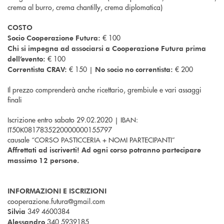
crema al burro, crema chantilly, crema diplomatica)
COSTO
€ 100
Socio Cooperazione Futura:
Chi si impegna ad associarsi a Cooperazione Futura prima
€ 100
dell’evento:
€ 150 |
€ 200
Correntista CRAV:
No socio no correntista:
Il prezzo comprenderà anche ricettario, grembiule e vari assaggi
finali
Iscrizione entro sabato 29.02.2020 | IBAN:
IT50K0817835220000000155797
causale “CORSO PASTICCERIA + NOMI PARTECIPANTI”
Affrettati ad iscriverti! Ad ogni corso potranno partecipare
massimo 12 persone.
INFORMAZIONI E ISCRIZIONI
cooperazione.futura@gmail.com
349 4600384
Silvia
340 5939185
Alessandro