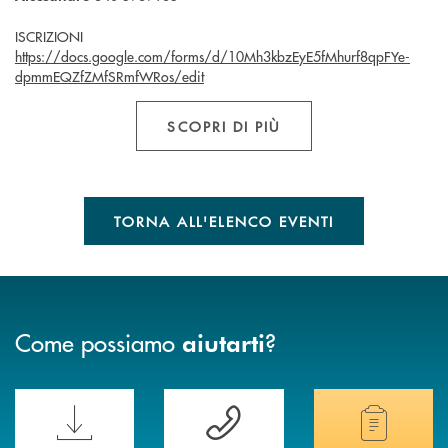
ISCRIZIONI
https://docs.google.com/forms/d/10Mh3kbzEyE5fMhurf8qpFYe-
dpmmEQZfZMfSRmfWRos/edit
SCOPRI DI PIÙ
TORNA ALL'ELENCO EVENTI
Come possiamo
?
aiutarti
Scopri le funzionalità della nuova PRENOTA BANCA
Hai bisogno di assistenza immediata? Contatta
Hai bisogno di alcuni