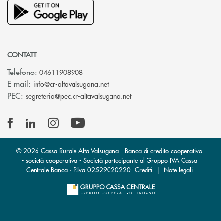
CONTATTI
Telefono:
04611908908
(si apre l’app di posta elettronica
E-mail:
info@cr-altavalsugana.net
(si apre l’app di posta elet
PEC:
segreteria@pec.cr-altavalsugana.net
© 2026 Cassa Rurale Alta Valsugana - Banca di credito cooperativo
- società cooperativa - Società partecipante al Gruppo IVA Cassa
Centrale Banca · P.Iva 02529020220
Crediti
|
Note legali