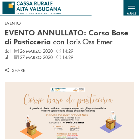
Salta al contenuto principale
MENU
EVENTO
EVENTO ANNULLATO: Corso Base
con Loris Oss Emer
di Pasticceria
dal
26 MARZO 2020
14:29
al
27 MARZO 2020
14:29
SHARE