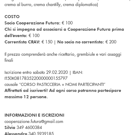
crema al burro, crema chantilly, crema diplomatica)
COSTO
€ 100
Socio Cooperazione Futura:
Chi si impegna ad associarsi a Cooperazione Futura prima
€ 100
dell’evento:
€ 150 |
€ 200
Correntista CRAV:
No socio no correntista:
Il prezzo comprenderà anche ricettario, grembiule e vari assaggi
finali
Iscrizione entro sabato 29.02.2020 | IBAN:
IT50K0817835220000000155797
causale “CORSO PASTICCERIA + NOMI PARTECIPANTI”
Affrettati ad iscriverti! Ad ogni corso potranno partecipare
massimo 12 persone.
INFORMAZIONI E ISCRIZIONI
cooperazione.futura@gmail.com
349 4600384
Silvia
340 5939185
Alessandro