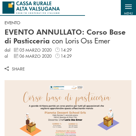
Salta al contenuto principale
MENU
EVENTO
EVENTO ANNULLATO: Corso Base
con Loris Oss Emer
di Pasticceria
dal
05 MARZO 2020
14:29
al
06 MARZO 2020
14:29
SHARE