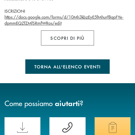
ISCRIZIONI
https://docs.google.com/forms/d/10Mh3kbzEyE5fMhurf8qpFYe-
dpmmEQZfZMfSRmfWRos/edit
SCOPRI DI PIÙ
TORNA ALL'ELENCO EVENTI
Come possiamo
?
aiutarti
Scopri le funzionalità della nuova PRENOTA BANCA
Hai bisogno di assistenza immediata? Contatta
Hai bisogno di alcuni