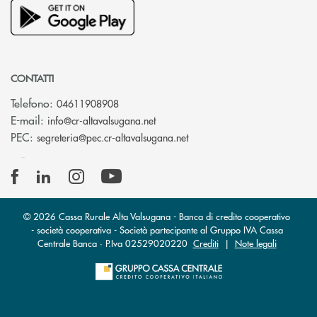
CONTATTI
Telefono:
04611908908
(si apre l’app di posta elettronica
E-mail:
info@cr-altavalsugana.net
(si apre l’app di posta elet
PEC:
segreteria@pec.cr-altavalsugana.net
© 2026 Cassa Rurale Alta Valsugana - Banca di credito cooperativo
- società cooperativa - Società partecipante al Gruppo IVA Cassa
Centrale Banca · P.Iva 02529020220
Crediti
|
Note legali