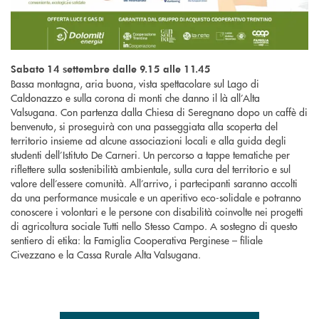
Sabato 14 settembre dalle 9.15 alle 11.45
Bassa montagna, aria buona, vista spettacolare sul Lago di
Caldonazzo e sulla corona di monti che danno il là all’Alta
Valsugana. Con partenza dalla Chiesa di Seregnano dopo un caffè di
benvenuto, si proseguirà con una passeggiata alla scoperta del
territorio insieme ad alcune associazioni locali e alla guida degli
studenti dell’Istituto De Carneri. Un percorso a tappe tematiche per
riflettere sulla sostenibilità ambientale, sulla cura del territorio e sul
valore dell’essere comunità. All’arrivo, i partecipanti saranno accolti
da una performance musicale e un aperitivo eco-solidale e potranno
conoscere i volontari e le persone con disabilità coinvolte nei progetti
di agricoltura sociale Tutti nello Stesso Campo. A sostegno di questo
sentiero di etika: la Famiglia Cooperativa Perginese – filiale
Civezzano e la Cassa Rurale Alta Valsugana.