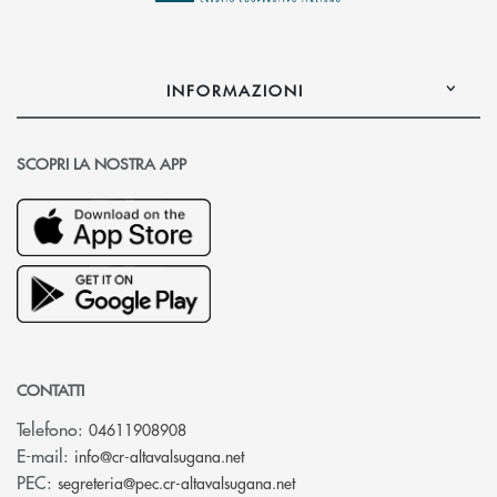
INFORMAZIONI
SCOPRI LA NOSTRA APP
CONTATTI
Telefono:
04611908908
(si apre l’app di posta elettronica
E-mail:
info@cr-altavalsugana.net
(si apre l’app di posta elet
PEC:
segreteria@pec.cr-altavalsugana.net