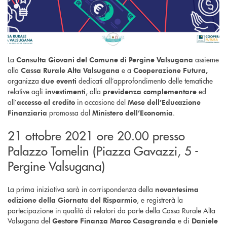
La
assieme
Consulta Giovani del Comune di Pergine Valsugana
alla
e a
Cassa Rurale Alta Valsugana
Cooperazione Futura,
organizza
dedicati all’approfondimento delle tematiche
due eventi
relative agli
, alla
ed
investimenti
previdenza complementare
all’
in occasione del
accesso al credito
Mese dell’Educazione
promossa dal
.
Finanziaria
Ministero dell’Economia
21 ottobre 2021 ore 20.00 presso
Palazzo Tomelin (Piazza Gavazzi, 5 -
Pergine Valsugana)
La prima iniziativa sarà in corrispondenza della
novantesima
, e registrerà la
edizione della Giornata del Risparmio
partecipazione in qualità di relatori da parte della Cassa Rurale Alta
Valsugana del
e di
Gestore Finanza Marco Casagranda
Daniele