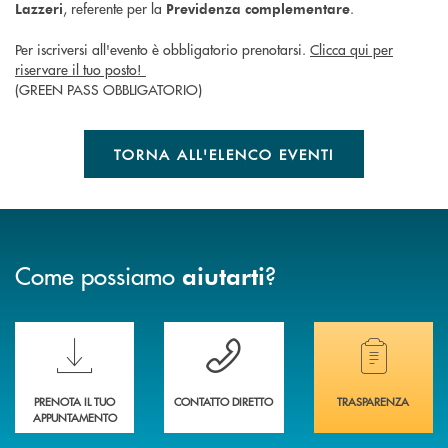
, referente per la
.
Lazzeri
Previdenza complementare
Per iscriversi all'evento è obbligatorio prenotarsi.
Clicca qui per
riservare il tuo posto!
(GREEN PASS OBBLIGATORIO)
TORNA ALL'ELENCO EVENTI
Come possiamo
?
aiutarti
Scopri le funzionalità della nuova PRENOTA BANCA
Hai bisogno di assistenza immediata? Contatta
Hai bisogno di alcuni
PRENOTA IL TUO
CONTATTO DIRETTO
TRASPARENZA
APPUNTAMENTO