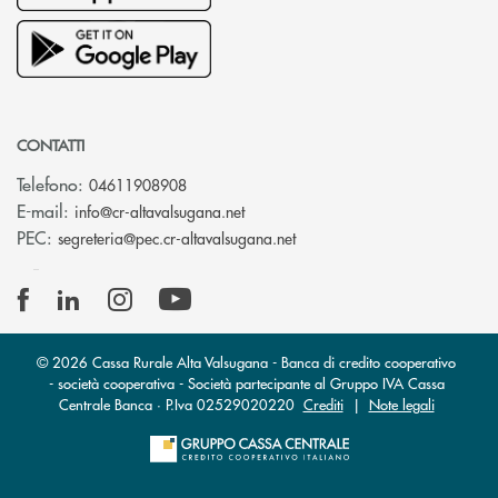
CONTATTI
Telefono:
04611908908
(si apre l’app di posta elettronica
E-mail:
info@cr-altavalsugana.net
(si apre l’app di posta elet
PEC:
segreteria@pec.cr-altavalsugana.net
© 2026 Cassa Rurale Alta Valsugana - Banca di credito cooperativo
- società cooperativa - Società partecipante al Gruppo IVA Cassa
Centrale Banca · P.Iva 02529020220
Crediti
|
Note legali