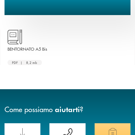
apre una nuova finestra
BENTORNATO A5 Bis
PDF | 8,2 mb
Come possiamo
?
aiutarti
Scopri le funzionalità della nuova PRENOTA BANCA
Hai bisogno di assistenza immediata? Contatta
Hai bisogno di alcuni