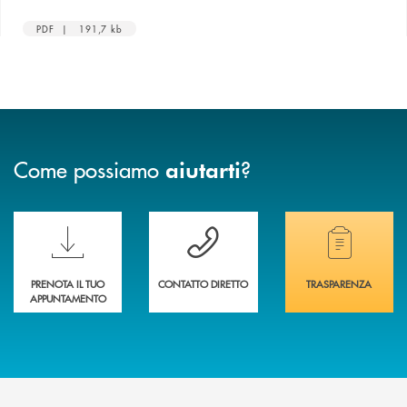
PDF | 191,7 kb
Come possiamo
?
aiutarti
Scopri le funzionalità della nuova PRENOTA BANCA
Hai bisogno di assistenza immediata? Contatta
Hai bisogno di alcuni
PRENOTA IL TUO
CONTATTO DIRETTO
TRASPARENZA
APPUNTAMENTO