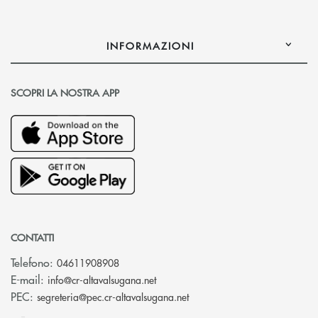
INFORMAZIONI
SCOPRI LA NOSTRA APP
CONTATTI
Telefono:
04611908908
(si apre l’app di posta elettronica
E-mail:
info@cr-altavalsugana.net
(si apre l’app di posta elet
PEC:
segreteria@pec.cr-altavalsugana.net