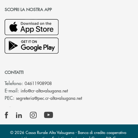
SCOPRI LA NOSTRA APP
CONTATTI
Telefono:
04611908908
(si apre l’app di posta elettronica
E-mail:
info@cr-altavalsugana.net
(si apre l’app di posta elet
PEC:
segreteria@pec.cr-altavalsugana.net
© 2026 Cassa Rurale Alta Valsugana - Banca di credito cooperativo