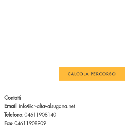
CALCOLA PERCORSO
Contatti
Email
info@cr-altavalsugana.net
:
Telefono
04611908140
:
Fax
04611908909
: