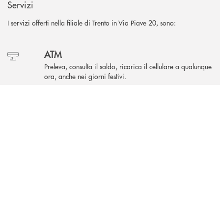
Servizi
I servizi offerti nella filiale di Trento in Via Piave 20, sono:
ATM
Preleva, consulta il saldo, ricarica il cellulare a qualunque
ora, anche nei giorni festivi.
INBANK
Cassetta di sicurezza
Custodisci oggetti preziosi e documenti importanti, con
accesso riservato e protetto.
Accessibilità
L'accesso in filiale è garantito anche a persone con
disabilità.
Defibrillatore