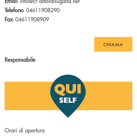
Email
info@cr-altavalsugana.net
:
Telefono
04611908290
:
Fax
04611908909
:
CHIAMA
Responsabile
Orari di apertura