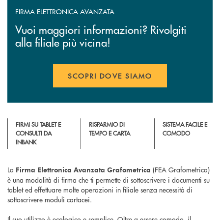
FIRMA ELETTRONICA AVANZATA
Vuoi maggiori informazioni? Rivolgiti
alla filiale più vicina!
SCOPRI DOVE SIAMO
FIRMI SU TABLET E
RISPARMIO DI
SISTEMA FACILE E
CONSULTI DA
TEMPO E CARTA
COMODO
INBANK
La
(FEA Grafometrica)
Firma Elettronica Avanzata Grafometrica
è una modalità di firma che ti permette di sottoscrivere i documenti su
tablet ed effettuare molte operazioni in filiale senza necessità di
sottoscrivere moduli cartacei.
Il suo utilizzo è ecologico e semplice. Oltre a essere comodo, il