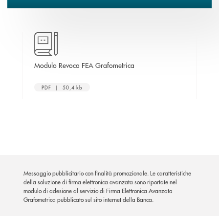
apre una nuova finestra
Modulo Revoca FEA Grafometrica
Mod
na nuova finestra
PDF | 50,4 kb
Messaggio pubblicitario con finalità promozionale. Le caratteristiche
della soluzione di firma elettronica avanzata sono riportate nel
modulo di adesione al servizio di Firma Elettronica Avanzata
Grafometrica pubblicato sul sito internet della Banca.