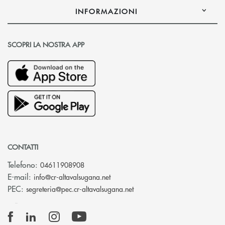
INFORMAZIONI
SCOPRI LA NOSTRA APP
CONTATTI
Telefono:
04611908908
(si apre l’app di posta elettronica
E-mail:
info@cr-altavalsugana.net
(si apre l’app di posta elet
PEC:
segreteria@pec.cr-altavalsugana.net