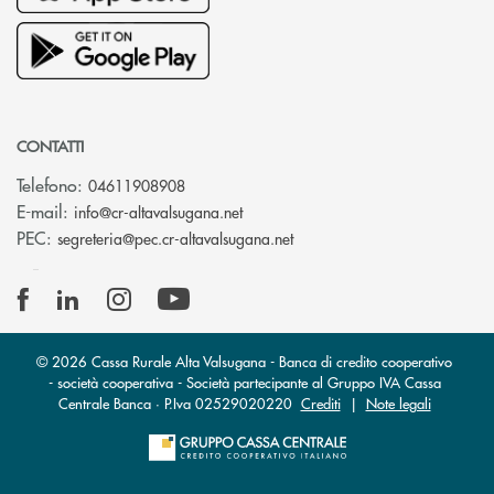
CONTATTI
Telefono:
04611908908
(si apre l’app di posta elettronica
E-mail:
info@cr-altavalsugana.net
(si apre l’app di posta elet
PEC:
segreteria@pec.cr-altavalsugana.net
© 2026 Cassa Rurale Alta Valsugana - Banca di credito cooperativo
- società cooperativa - Società partecipante al Gruppo IVA Cassa
Centrale Banca · P.Iva 02529020220
Crediti
|
Note legali