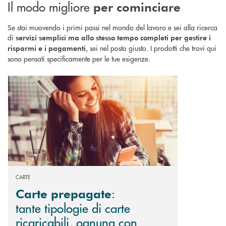
Il modo migliore
per cominciare
Se stai muovendo i primi passi nel mondo del lavoro e sei alla ricerca
di
servizi semplici ma allo stesso tempo completi per gestire i
, sei nel posto giusto. I prodotti che trovi qui
risparmi e i pagamenti
sono pensati specificamente per le tue esigenze.
Scopri di più Carte prepagate : tante tipologie di carte ricaricabili, ogn
CARTE
:
Carte prepagate
tante tipologie di carte
ricaricabili, ognuna con