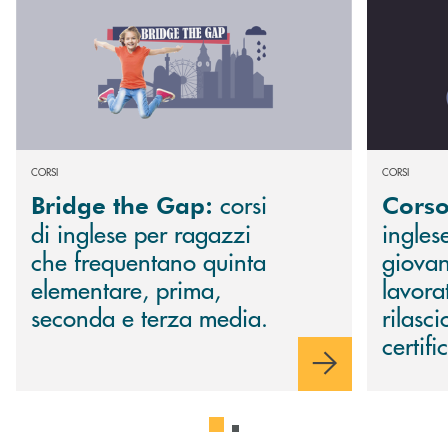
CORSI
CORSI
c
orsi
Bridge the Gap:
Corso
di inglese per ragazzi
ingles
che frequentano quinta
giovan
elementare, prima,
lavora
seconda e terza media.
rilasci
certif