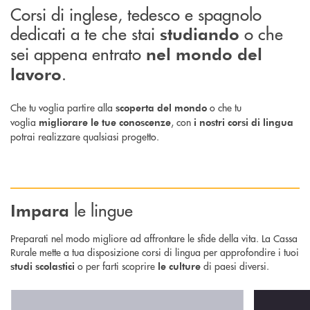
Corsi di inglese, tedesco e spagnolo
dedicati a te che stai
o che
studiando
sei appena entrato
nel mondo del
.
lavoro
Che tu voglia partire alla
o che tu
scoperta del mondo
voglia
, con
migliorare le tue conoscenze
i nostri corsi di lingua
potrai realizzare qualsiasi progetto.
le lingue
Impara
Preparati nel modo migliore ad affrontare le sfide della vita. La Cassa
Rurale mette a tua disposizione corsi di lingua per approfondire i tuoi
o per farti scoprire
di paesi diversi.
studi scolastici
le culture
Scopri di più Bridge the Gap: c orsi di inglese per ragazzi che frequen
Scopri di più 