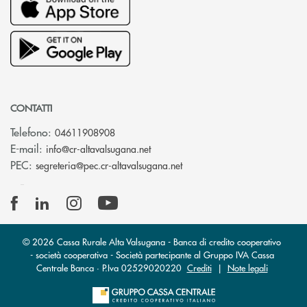
CONTATTI
Telefono:
04611908908
(si apre l’app di posta elettronica
E-mail:
info@cr-altavalsugana.net
(si apre l’app di posta elet
PEC:
segreteria@pec.cr-altavalsugana.net
© 2026 Cassa Rurale Alta Valsugana - Banca di credito cooperativo
- società cooperativa - Società partecipante al Gruppo IVA Cassa
Centrale Banca · P.Iva 02529020220
Crediti
|
Note legali