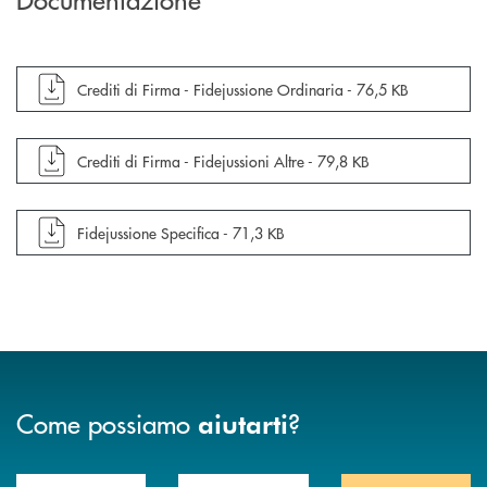
apre documento in una nuova finestra
Crediti di Firma - Fidejussione Ordinaria -
76,5 KB
apre documento in una nuova finestra
Crediti di Firma - Fidejussioni Altre -
79,8 KB
apre documento in una nuova finestra
Fidejussione Specifica -
71,3 KB
Come possiamo
?
aiutarti