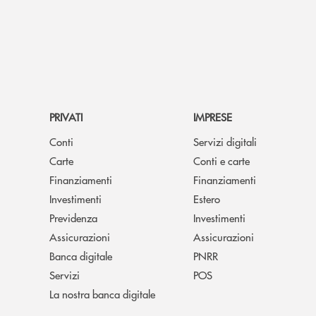
PRIVATI
IMPRESE
Conti
Servizi digitali
Carte
Conti e carte
Finanziamenti
Finanziamenti
Investimenti
Estero
Previdenza
Investimenti
Assicurazioni
Assicurazioni
Banca digitale
PNRR
Servizi
POS
La nostra banca digitale