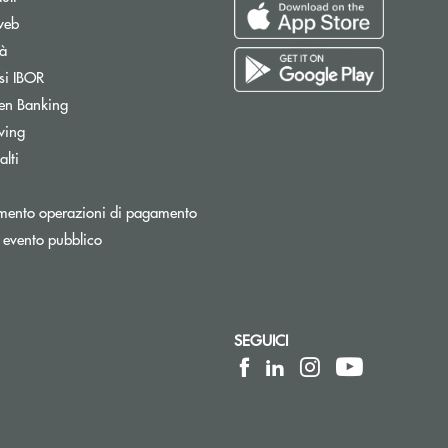
web
tà
si IBOR
Apre una nuova finestra
en Banking
wing
lti
Apre una nuova finestra
mento operazioni di pagamento
 evento pubblico
SEGUICI
lettronica)
posta elettronica)