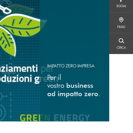
SOCIAL
SOCIAL
FILIALI
FILIALI
CERCA
CERCA
IMPATTO ZERO IMPRESA
Per il
vostro
business
.
ad impatto zero