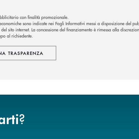
blicitario con finalità promozionale.
economiche sono indicate nei Fogli Informativi messi a disposizione del pubb
del sito internet.
La concessione del finanziamento è rimessa alla discrezion
apo al richiedente.
NA TRASPARENZA
?
arti