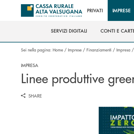
Salta al contenuto principale
PRIVATI
IMPRESE
SERVIZI DIGITALI
CONTI E CART
SERVIZI DIGITALI
CONTI E CART
Sei nella pagina:
Home
/
Imprese
/
Finanziamenti
/
Impresa
IMPRESA
Linee produttive gree
SHARE