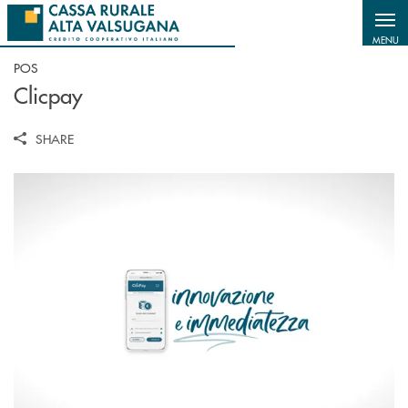
Salta al contenuto principale
MENU
POS
Clicpay
SHARE