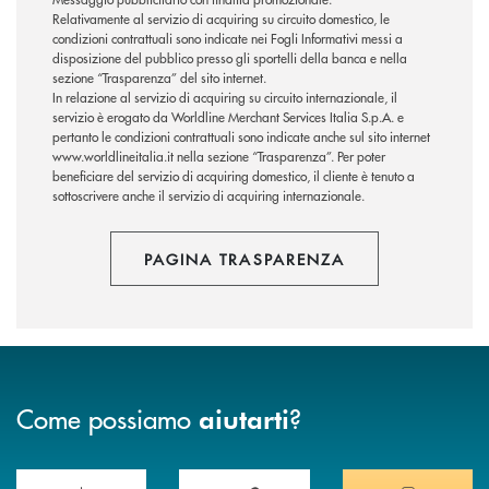
Relativamente al servizio di acquiring su circuito domestico, le
condizioni contrattuali sono indicate nei Fogli Informativi messi a
disposizione del pubblico presso gli sportelli della banca e nella
sezione “Trasparenza” del sito internet.
In relazione al servizio di acquiring su circuito internazionale, il
servizio è erogato da Worldline Merchant Services Italia S.p.A. e
pertanto le condizioni contrattuali sono indicate anche sul sito internet
www.worldlineitalia.it nella sezione “Trasparenza”. Per poter
beneficiare del servizio di acquiring domestico, il cliente è tenuto a
sottoscrivere anche il servizio di acquiring internazionale.
PAGINA TRASPARENZA
Come possiamo
?
aiutarti
Scopri le funzionalità della nuova PRENOTA BANCA
Hai bisogno di assistenza immediata? Contatta
Hai bisogno di alcuni