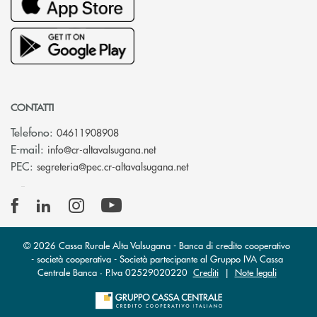
CONTATTI
Telefono:
04611908908
(si apre l’app di posta elettronica
E-mail:
info@cr-altavalsugana.net
(si apre l’app di posta elet
PEC:
segreteria@pec.cr-altavalsugana.net
© 2026 Cassa Rurale Alta Valsugana - Banca di credito cooperativo
- società cooperativa - Società partecipante al Gruppo IVA Cassa
Centrale Banca · P.Iva 02529020220
Crediti
|
Note legali