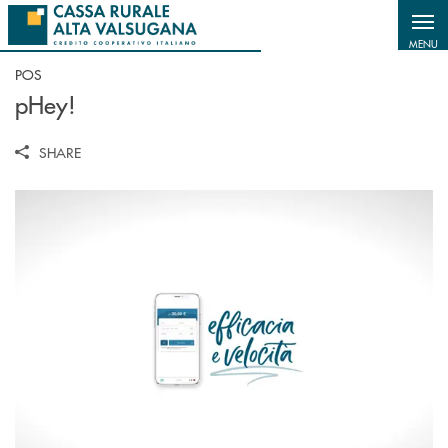
Salta al contenuto principale
MENU
POS
pHey!
SHARE