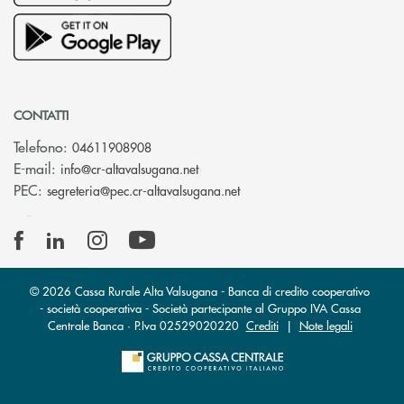
CONTATTI
Telefono:
04611908908
(si apre l’app di posta elettronica
E-mail:
info@cr-altavalsugana.net
(si apre l’app di posta elet
PEC:
segreteria@pec.cr-altavalsugana.net
© 2026 Cassa Rurale Alta Valsugana - Banca di credito cooperativo
- società cooperativa - Società partecipante al Gruppo IVA Cassa
Centrale Banca · P.Iva 02529020220
Crediti
|
Note legali