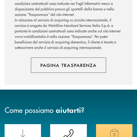
condizioni contrattuali sono indicate nei Fogli Informativi messi a
disposizione del pubblico presso gli sportelli della banca e nella
sezione “Trasparenza” del sito internet.
In relazione al servizio di acquiring su circuito internazionale, il
servizio è erogato da Worldline Merchant Services Italia S.p.A. e
pertanto le condizioni contrattuali sono indicate anche sul sito internet
www.worldlineitalia.it nella sezione “Trasparenza”. Per poter
beneficiare del servizio di acquiring domestico, il cliente è tenuto a
sottoscrivere anche il servizio di acquiring internazionale.
PAGINA TRASPARENZA
Come possiamo
?
aiutarti
Scopri le funzionalità della nuova PRENOTA BANCA
Hai bisogno di assistenza immediata? Contatta
Hai bisogno di alcuni