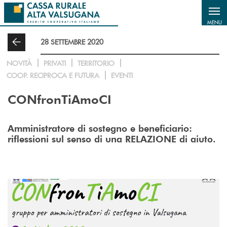
Salta al contenuto principale
MENU
28 SETTEMBRE 2020
NOVITÀ
PRIVATI
TERRITORIO
COOP. RECIPROCA E FUTURA
EVENTI
CONfronTiAmoCI
Amministratore di sostegno e beneficiario:
riflessioni sul senso di una RELAZIONE di aiuto.