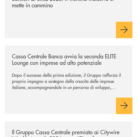
mette in cammino
/news/cassa-centrale-banca-avvia-la-seconda-elite-lounge-con-imprese-
Cassa Centrale Banca avvia la seconda ELITE
Lounge con imprese ad alto potenziale
Dopo il successo della prima edizione, il Gruppo rafforza il
proprio impegno a sostegno della crescita delle imprese
italiane, accompagnandole in un percorso di sviluppo,
innovazione e accesso ai mercati dei capitali.
/news/il-gruppo-cassa-centrale-premiato-ai-citywire-wealth-awards-20
Il Gruppo Cassa Centrale premiato ai Citywire