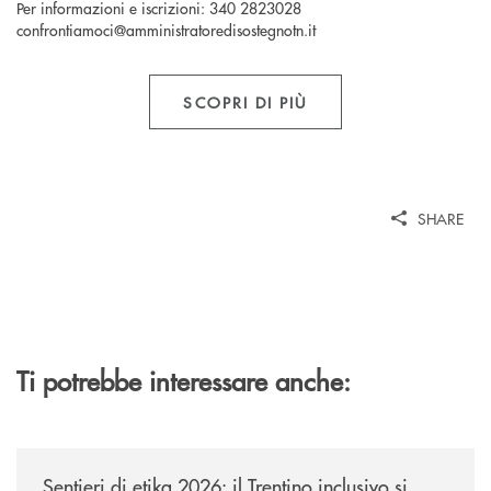
Per informazioni e iscrizioni: 340 2823028
confrontiamoci@amministratoredisostegnotn.it
SCOPRI DI PIÙ
SHARE
Ti potrebbe interessare anche:
/news/sentieri-di-etika-2026/
Sentieri di etika 2026: il Trentino inclusivo si