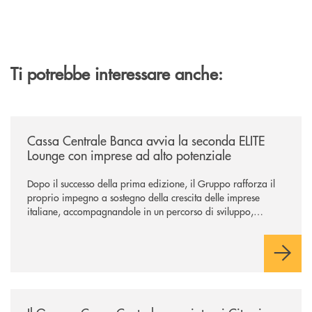
Ti potrebbe interessare anche:
/news/cassa-centrale-banca-avvia-la-seconda-elite-lounge-con-imprese-
Cassa Centrale Banca avvia la seconda ELITE
Lounge con imprese ad alto potenziale
Dopo il successo della prima edizione, il Gruppo rafforza il
proprio impegno a sostegno della crescita delle imprese
italiane, accompagnandole in un percorso di sviluppo,
innovazione e accesso ai mercati dei capitali.
/news/il-gruppo-cassa-centrale-premiato-ai-citywire-wealth-awards-20