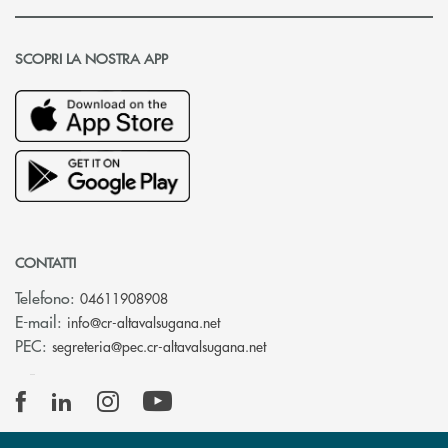
SCOPRI LA NOSTRA APP
CONTATTI
Telefono:
04611908908
(si apre l’app di posta elettronica
E-mail:
info@cr-altavalsugana.net
(si apre l’app di posta elet
PEC:
segreteria@pec.cr-altavalsugana.net