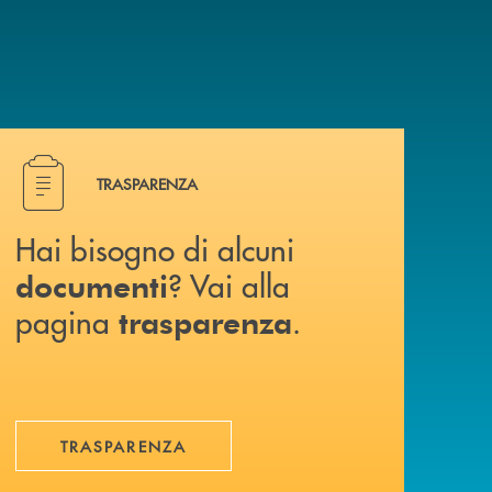
Hai bisogno di alcuni documenti ? Vai alla pagina traspa
TRASPARENZA
Hai bisogno di alcuni
? Vai alla
documenti
pagina
.
trasparenza
TRASPARENZA