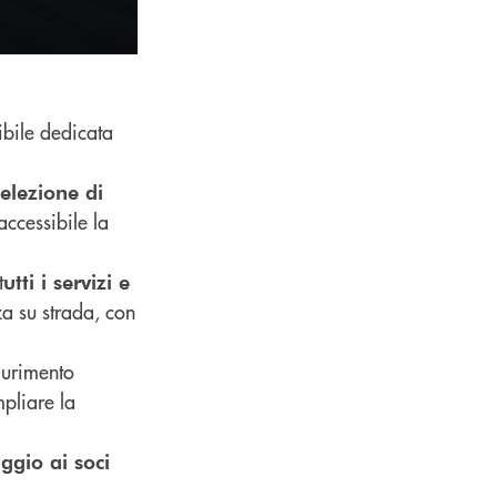
ibile dedicata
selezione di
accessibile la
t
utti i servizi e
za su strada, con
aurimento
pliare la
ggio ai soci