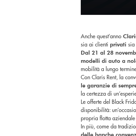
Anche quest’anno
Clar
sia ai clienti
sia
privati
Dal 21 al 28 novemb
modelli di auto a no
mobilità a lungo termin
Con Claris Rent, la conve
le garanzie di sempr
la certezza di un’esper
Le offerte del Black Fri
disponibilità: un’occas
propria flotta aziendal
In più, come da tradizi
delle banche conven