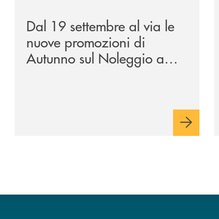
tegge-anche-sulle-piste-da-sci/
/news/al-via-le-nuove-promozioni-di-autunno-sul-nole
/
Dal 19 settembre al via le
nuove promozioni di
Autunno sul Noleggio a
Lungo Termine