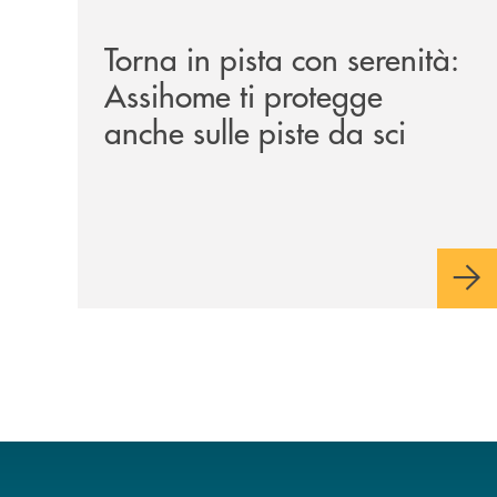
/news/torna-in-pista-con-serenita-assihome-ti-pro
Torna in pista con serenità:
Assihome ti protegge
anche sulle piste da sci