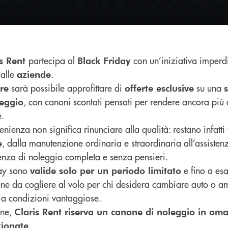
partecipa al
con un’iniziativa imperd
is Rent
Black Friday
 alle
.
aziende
sarà possibile approfittare di
su una
re
offerte esclusive
, con canoni scontati pensati per rendere ancora più 
leggio
e.
nienza non significa rinunciare alla qualità: restano infatti 
, dalla manutenzione ordinaria e straordinaria all’assisten
e
ienza di noleggio completa e senza pensieri.
day sono
e fino a es
valide solo per un periodo limitato
ione da cogliere al volo per chi desidera cambiare auto o am
e a condizioni vantaggiose.
one,
Claris Rent riserva un canone di noleggio in oma
.
zionate