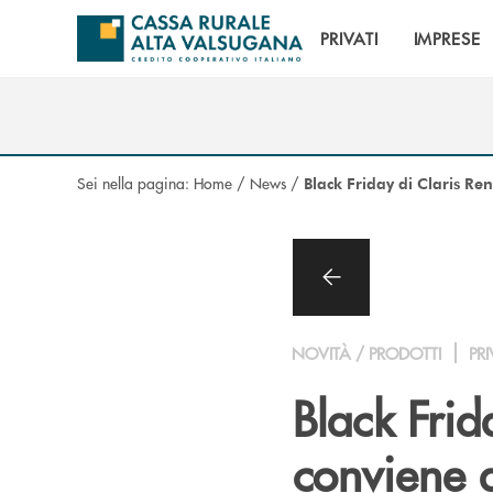
Salta al contenuto principale
PRIVATI
IMPRESE
Sei nella pagina:
Home
/
News
/
Black Friday di Claris Re
NOVITÀ / PRODOTTI
PRI
Black Frid
conviene 