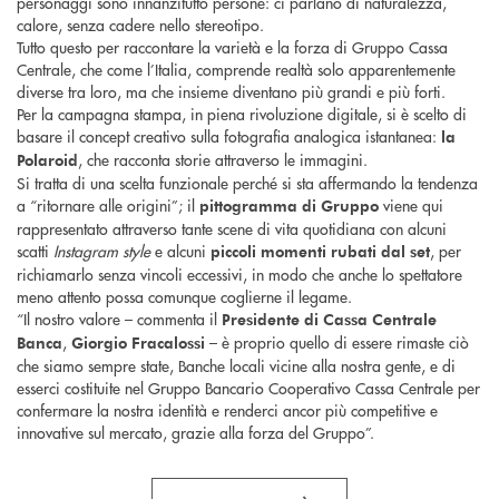
personaggi sono innanzitutto persone: ci parlano di naturalezza,
calore, senza cadere nello stereotipo.
Tutto questo per raccontare la varietà e la forza di Gruppo Cassa
Centrale, che come l’Italia, comprende realtà solo apparentemente
diverse tra loro, ma che insieme diventano più grandi e più forti.
Per la campagna stampa, in piena rivoluzione digitale, si è scelto di
basare il concept creativo sulla fotografia analogica istantanea:
la
, che racconta storie attraverso le immagini.
Polaroid
Si tratta di una scelta funzionale perché si sta affermando la tendenza
a “ritornare alle origini”; il
viene qui
pittogramma di Gruppo
rappresentato attraverso tante scene di vita quotidiana con alcuni
scatti
Instagram style
e alcuni
, per
piccoli momenti rubati dal set
richiamarlo senza vincoli eccessivi, in modo che anche lo spettatore
meno attento possa comunque coglierne il legame.
“Il nostro valore – commenta il
Presidente di Cassa Centrale
,
– è proprio quello di essere rimaste ciò
Banca
Giorgio Fracalossi
che siamo sempre state, Banche locali vicine alla nostra gente, e di
esserci costituite nel Gruppo Bancario Cooperativo Cassa Centrale per
confermare la nostra identità e renderci ancor più competitive e
innovative sul mercato, grazie alla forza del Gruppo”.