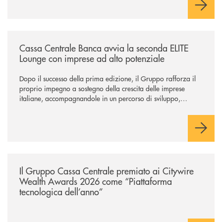
/news/cassa-centrale-banca-avvia-la-seconda-elite-lounge-con-imprese-
Cassa Centrale Banca avvia la seconda ELITE
Lounge con imprese ad alto potenziale
Dopo il successo della prima edizione, il Gruppo rafforza il
proprio impegno a sostegno della crescita delle imprese
italiane, accompagnandole in un percorso di sviluppo,
innovazione e accesso ai mercati dei capitali.
/news/il-gruppo-cassa-centrale-premiato-ai-citywire-wealth-awards-20
Il Gruppo Cassa Centrale premiato ai Citywire
Wealth Awards 2026 come “Piattaforma
tecnologica dell’anno”