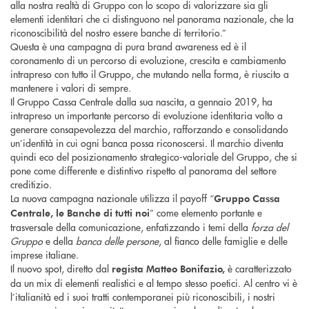
alla nostra realtà di Gruppo con lo scopo di valorizzare sia gli
elementi identitari che ci distinguono nel panorama nazionale, che la
riconoscibilità del nostro essere banche di territorio.”
Questa è una campagna di pura brand awareness ed è il
coronamento di un percorso di evoluzione, crescita e cambiamento
intrapreso con tutto il Gruppo, che mutando nella forma, è riuscito a
mantenere i valori di sempre.
Il Gruppo Cassa Centrale dalla sua nascita, a gennaio 2019, ha
intrapreso un importante percorso di evoluzione identitaria volto a
generare consapevolezza del marchio, rafforzando e consolidando
un’identità in cui ogni banca possa riconoscersi. Il marchio diventa
quindi eco del posizionamento strategico-valoriale del Gruppo, che si
pone come differente e distintivo rispetto al panorama del settore
creditizio.
La nuova campagna nazionale utilizza il payoff “
Gruppo Cassa
” come elemento portante e
Centrale, le Banche di tutti noi
trasversale della comunicazione, enfatizzando i temi della
forza del
Gruppo
e della
banca delle persone
, al fianco delle famiglie e delle
imprese italiane.
Il nuovo spot, diretto dal
è caratterizzato
regista Matteo Bonifazio,
da un mix di elementi realistici e al tempo stesso poetici. Al centro vi è
l’italianità ed i suoi tratti contemporanei più riconoscibili, i nostri