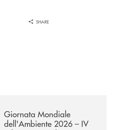
SHARE
wealth-awards-2026-come-piattaforma-tecnologica-dell-an
news/giornatamondialedellambiente2026/
Giornata Mondiale
dell'Ambiente 2026 – IV