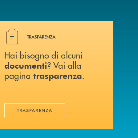
Hai bisogno di alcuni documenti ? Vai alla pagina traspa
TRASPARENZA
Hai bisogno di alcuni
? Vai alla
documenti
pagina
.
trasparenza
TRASPARENZA