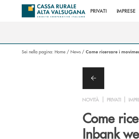
Salta al contenuto principale
PRIVATI
IMPRESE
Sei nella pagina:
Home
/
News
/
Come ricercare i movime
NOVITÀ
PRIVATI
IMPR
Come rice
Inbank web