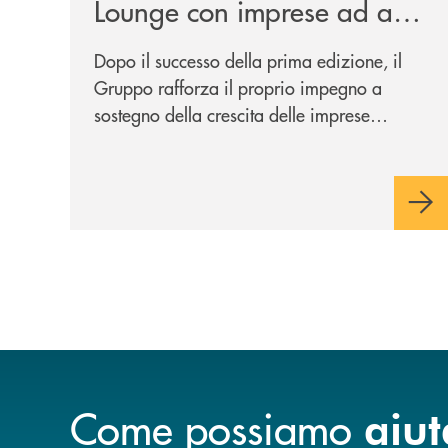
Lounge con imprese ad alto
potenziale
Dopo il successo della prima edizione, il
Gruppo rafforza il proprio impegno a
sostegno della crescita delle imprese
italiane, accompagnandole in un percorso
di sviluppo, innovazione e accesso ai
mercati dei capitali.
Come possiamo
aiut