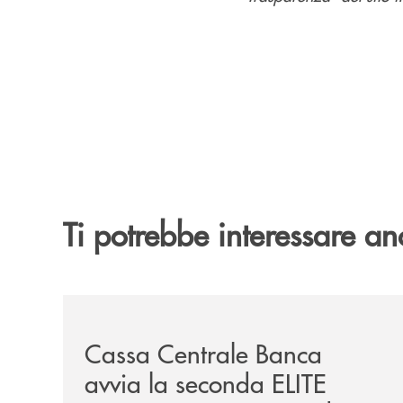
Ti potrebbe interessare an
/news/cassa-centrale-banca-avvia-la-seconda-eli
Cassa Centrale Banca
avvia la seconda ELITE