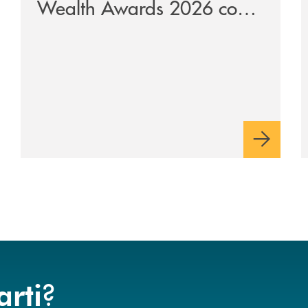
Wealth Awards 2026 come
“Piattaforma tecnologica
dell’anno”
?
arti