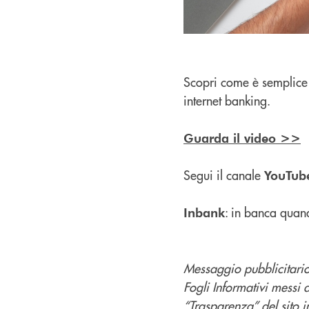
Scopri come è semplic
internet banking.
Guarda il video >>
Segui il canale
YouTub
: in banca quan
Inbank
Messaggio pubblicitario 
Fogli Informativi messi 
“Trasparenza” del sito in