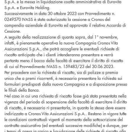
S.p.A. e la messa in liquidazione coatta amministrativa di Eurovita
S.p.A. e Eurovita Holding.
Successivamente in data 30 ottobre 2023 con Provvedimento n.
0249570 IVASS è stata autorizzata la cessione a Cronos del
compendio aziendale di Eurovita ed approvato il relativo Accordo di
Cessione.
A seguito della realizzazione di quanto sopra, dal 1° novembre,
infatti, è pienamente operativa la nuova Compagnia Cronos Vita
Assicurazioni S.p.A., che potrà accogliere le eventuali richieste di
riscatto anticipato che i clienti intenderanno presentare e verrà
pertanto meno il bocco della facoltà di esercitare il diritto di riscatto
di cui al Provvedimento IVASS n. 159483/23 del 30.06.2023.
Per procedere con la richiesta di riscatto, sia di polizze a premio
unico che a premi ricorrenti, è necessario presentare la richiesta sui
formulari predisposti dalla nuova Compagnia e a disposizione presso
le filiali della Banca.
Nel caso in cui una richiesta di riscatto fosse già stata presentata nella
vigenza del periodo di sospensione della facoltà di esercitare il diritto
di riscatto, è necessario ri-presentarla, in quanto la stessa deve essere
indirizzata a Cronos Vita Assicurazioni S.p.A.. Restano in vigore tutte
le condizioni contrattuali vigenti al momento della sottoscrizione del
contratto assicurativo (ed eventuali successive modifiche) e dunque, per
i tempi di presa in carico e liquidazione delle richieste di riscatto alla