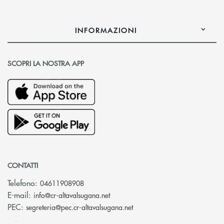
INFORMAZIONI
SCOPRI LA NOSTRA APP
CONTATTI
Telefono:
04611908908
(si apre l’app di posta elettronica
E-mail:
info@cr-altavalsugana.net
(si apre l’app di posta elet
PEC:
segreteria@pec.cr-altavalsugana.net