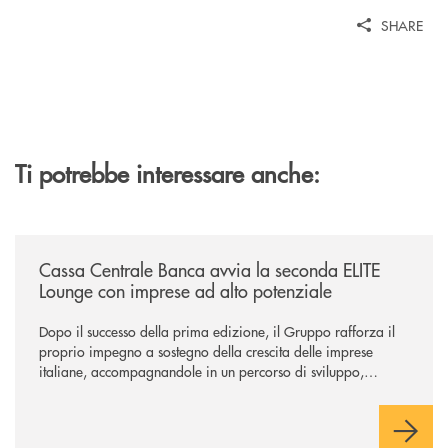
SHARE
Ti potrebbe interessare anche:
/news/cassa-centrale-banca-avvia-la-seconda-elite-lounge-con-imprese-
Cassa Centrale Banca avvia la seconda ELITE
Lounge con imprese ad alto potenziale
Dopo il successo della prima edizione, il Gruppo rafforza il
proprio impegno a sostegno della crescita delle imprese
italiane, accompagnandole in un percorso di sviluppo,
innovazione e accesso ai mercati dei capitali.