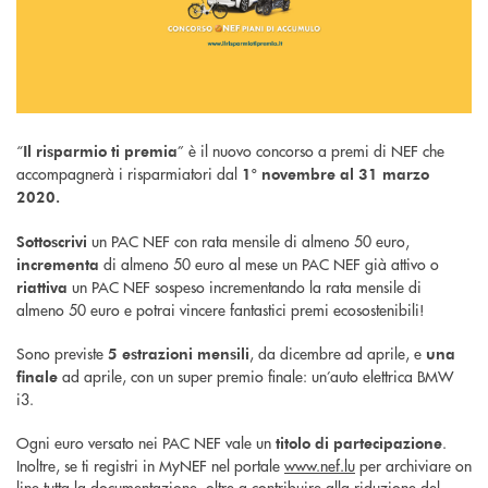
“
” è il nuovo concorso a premi di NEF che
Il risparmio ti premia
accompagnerà i risparmiatori dal
1° novembre al 31 marzo
2020.
un PAC NEF con rata mensile di almeno 50 euro,
Sottoscrivi
di almeno 50 euro al mese un PAC NEF già attivo o
incrementa
un PAC NEF sospeso incrementando la rata mensile di
riattiva
almeno 50 euro e potrai vincere fantastici premi ecosostenibili!
Sono previste
, da dicembre ad aprile, e
5 estrazioni mensili
una
ad aprile, con un super premio finale: un’auto elettrica BMW
finale
i3.
Ogni euro versato nei PAC NEF vale un
.
titolo di partecipazione
Inoltre, se ti registri in MyNEF nel portale
www.nef.lu
per archiviare on
line tutta la documentazione, oltre a contribuire alla riduzione del