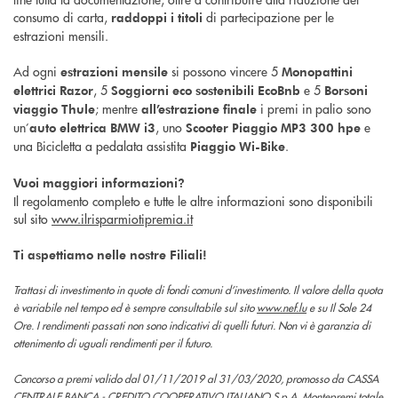
consumo di carta,
di partecipazione per le
raddoppi i titoli
estrazioni mensili.
Ad ogni
si possono vincere 5
estrazioni mensile
Monopattini
, 5
e 5
elettrici Razor
Soggiorni
eco sostenibili
EcoBnb
Borsoni
; mentre
i premi in palio sono
viaggio Thule
all’estrazione finale
un’
, uno
e
auto elettrica BMW i3
Scooter
Piaggio MP3 300 hpe
una Bicicletta a pedalata assistita
.
Piaggio Wi-Bike
Vuoi maggiori informazioni?
Il regolamento completo e tutte le altre informazioni sono disponibili
sul sito
www.ilrisparmiotipremia.it
Ti aspettiamo nelle nostre Filiali!
Trattasi di investimento in quote di fondi comuni d’investimento. Il valore della quota
è variabile nel tempo ed è sempre consultabile sul sito
www.nef.lu
e su Il Sole 24
Ore. I rendimenti passati non sono indicativi di quelli futuri. Non vi è garanzia di
ottenimento di uguali rendimenti per il futuro.
Concorso a premi valido dal 01/11/2019 al 31/03/2020, promosso da CASSA
CENTRALE BANCA - CREDITO COOPERATIVO ITALIANO S.p.A. Montepremi totale