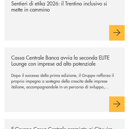
Sentieri di etika 2026: il Trentino inclusivo si
mette in cammino
/news/cassa-centrale-banca-avvia-la-seconda-elite-lounge-con-imprese-
Cassa Centrale Banca avvia la seconda ELITE
Lounge con imprese ad alto potenziale
Dopo il successo della prima edizione, il Gruppo rafforza il
proprio impegno a sostegno della crescita delle imprese
italiane, accompagnandole in un percorso di sviluppo,
innovazione e accesso ai mercati dei capitali.
/news/il-gruppo-cassa-centrale-premiato-ai-citywire-wealth-awards-20
Il Gruppo Cassa Centrale premiato ai Citywire