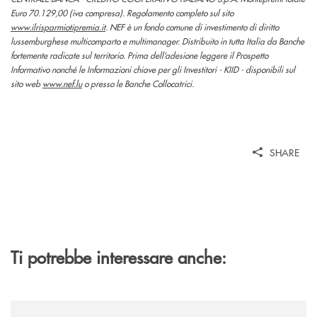
Euro 70.129,00 (iva compresa). Regolamento completo sul sito
www.ilrisparmiotipremia.it
. NEF è un fondo comune di investimento di diritto
lussemburghese multicomparto e multimanager. Distribuito in tutta Italia da Banche
fortemente radicate sul territorio. Prima dell’adesione leggere il Prospetto
Informativo nonché le Informazioni chiave per gli Investitori - KIID - disponibili sul
sito web
www.nef.lu
o presso le Banche Collocatrici.
SHARE
Ti potrebbe interessare anche:
/news/sentieri-di-etika-2026/