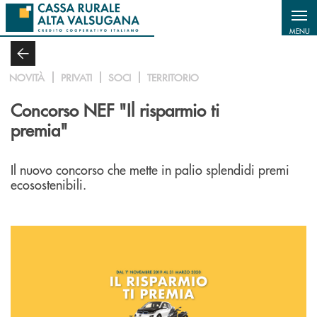
Salta al contenuto principale
MENU
NOVITÀ
PRIVATI
SOCI
TERRITORIO
Concorso NEF "Il risparmio ti
premia"
Il nuovo concorso che mette in palio splendidi premi
ecosostenibili.