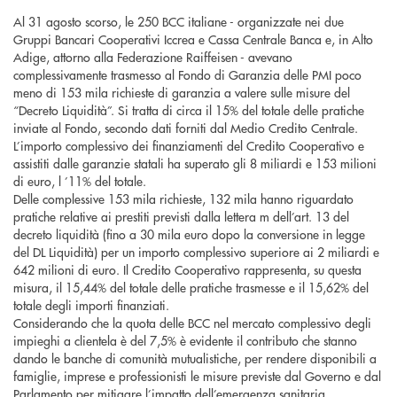
Al 31 agosto scorso, le 250 BCC italiane - organizzate nei due
Gruppi Bancari Cooperativi Iccrea e Cassa Centrale Banca e, in Alto
Adige, attorno alla Federazione Raiffeisen - avevano
complessivamente trasmesso al Fondo di Garanzia delle PMI poco
meno di 153 mila richieste di garanzia a valere sulle misure del
“Decreto Liquidità”. Si tratta di circa il 15% del totale delle pratiche
inviate al Fondo, secondo dati forniti dal Medio Credito Centrale.
L’importo complessivo dei finanziamenti del Credito Cooperativo e
assistiti dalle garanzie statali ha superato gli 8 miliardi e 153 milioni
di euro, l ’11% del totale.
Delle complessive 153 mila richieste, 132 mila hanno riguardato
pratiche relative ai prestiti previsti dalla lettera m dell’art. 13 del
decreto liquidità (fino a 30 mila euro dopo la conversione in legge
del DL Liquidità) per un importo complessivo superiore ai 2 miliardi e
642 milioni di euro. Il Credito Cooperativo rappresenta, su questa
misura, il 15,44% del totale delle pratiche trasmesse e il 15,62% del
totale degli importi finanziati.
Considerando che la quota delle BCC nel mercato complessivo degli
impieghi a clientela è del 7,5% è evidente il contributo che stanno
dando le banche di comunità mutualistiche, per rendere disponibili a
famiglie, imprese e professionisti le misure previste dal Governo e dal
Parlamento per mitigare l’impatto dell’emergenza sanitaria