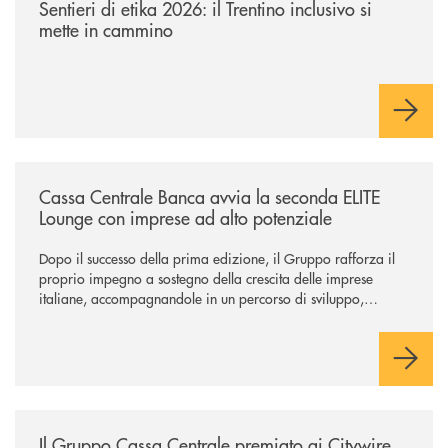
Sentieri di etika 2026: il Trentino inclusivo si
mette in cammino
/news/cassa-centrale-banca-avvia-la-seconda-elite-lounge-con-imprese-
Cassa Centrale Banca avvia la seconda ELITE
Lounge con imprese ad alto potenziale
Dopo il successo della prima edizione, il Gruppo rafforza il
proprio impegno a sostegno della crescita delle imprese
italiane, accompagnandole in un percorso di sviluppo,
innovazione e accesso ai mercati dei capitali.
/news/il-gruppo-cassa-centrale-premiato-ai-citywire-wealth-awards-20
Il Gruppo Cassa Centrale premiato ai Citywire