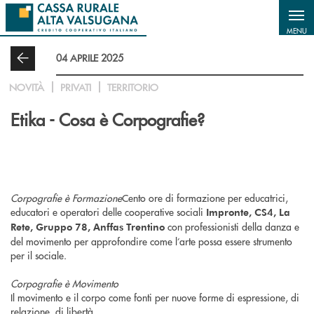
Salta al contenuto principale
MENU
04 APRILE 2025
NOVITÀ
PRIVATI
TERRITORIO
Etika - Cosa è Corpografie?
Corpografie è Formazione
Cento ore di formazione per educatrici,
educatori e operatori delle cooperative sociali
Impronte, CS4, La
con professionisti della danza e
Rete, Gruppo 78, Anffas Trentino
del movimento per approfondire come l’arte possa essere strumento
per il sociale.
Corpografie è Movimento
Il movimento e il corpo come fonti per nuove forme di espressione, di
relazione, di libertà.