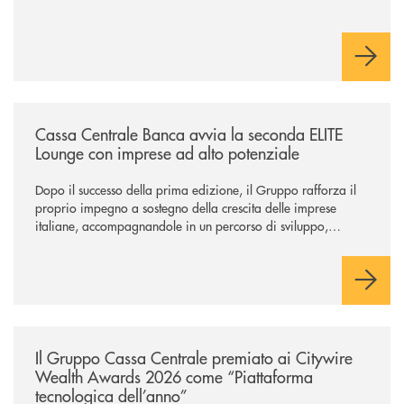
/news/cassa-centrale-banca-avvia-la-seconda-elite-lounge-con-imprese-
Cassa Centrale Banca avvia la seconda ELITE
Lounge con imprese ad alto potenziale
Dopo il successo della prima edizione, il Gruppo rafforza il
proprio impegno a sostegno della crescita delle imprese
italiane, accompagnandole in un percorso di sviluppo,
innovazione e accesso ai mercati dei capitali.
/news/il-gruppo-cassa-centrale-premiato-ai-citywire-wealth-awards-20
Il Gruppo Cassa Centrale premiato ai Citywire
Wealth Awards 2026 come “Piattaforma
tecnologica dell’anno”