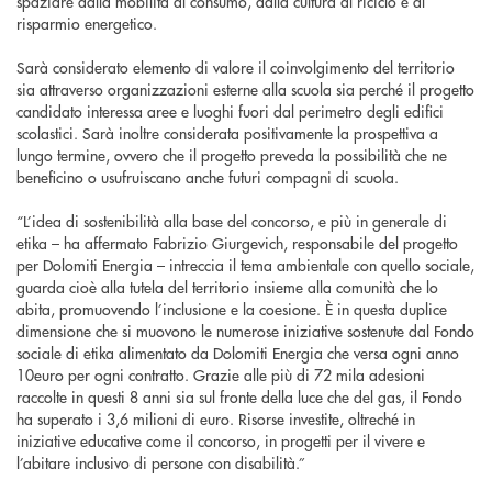
spaziare dalla mobilità al consumo, dalla cultura al riciclo e al
risparmio energetico.
Sarà considerato elemento di valore il coinvolgimento del territorio
sia attraverso organizzazioni esterne alla scuola sia perché il progetto
candidato interessa aree e luoghi fuori dal perimetro degli edifici
scolastici. Sarà inoltre considerata positivamente la prospettiva a
lungo termine, ovvero che il progetto preveda la possibilità che ne
beneficino o usufruiscano anche futuri compagni di scuola.
“L’idea di sostenibilità alla base del concorso, e più in generale di
etika – ha affermato Fabrizio Giurgevich, responsabile del progetto
per Dolomiti Energia – intreccia il tema ambientale con quello sociale,
guarda cioè alla tutela del territorio insieme alla comunità che lo
abita, promuovendo l’inclusione e la coesione. È in questa duplice
dimensione che si muovono le numerose iniziative sostenute dal Fondo
sociale di etika alimentato da Dolomiti Energia che versa ogni anno
10euro per ogni contratto. Grazie alle più di 72 mila adesioni
raccolte in questi 8 anni sia sul fronte della luce che del gas, il Fondo
ha superato i 3,6 milioni di euro. Risorse investite, oltreché in
iniziative educative come il concorso, in progetti per il vivere e
l’abitare inclusivo di persone con disabilità.”