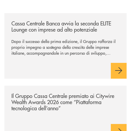
/news/cassa-centrale-banca-avvia-la-seconda-elite-lounge-con-imprese-
Cassa Centrale Banca avvia la seconda ELITE
Lounge con imprese ad alto potenziale
Dopo il successo della prima edizione, il Gruppo rafforza il
proprio impegno a sostegno della crescita delle imprese
italiane, accompagnandole in un percorso di sviluppo,
innovazione e accesso ai mercati dei capitali.
/news/il-gruppo-cassa-centrale-premiato-ai-citywire-wealth-awards-20
Il Gruppo Cassa Centrale premiato ai Citywire
Wealth Awards 2026 come “Piattaforma
tecnologica dell’anno”