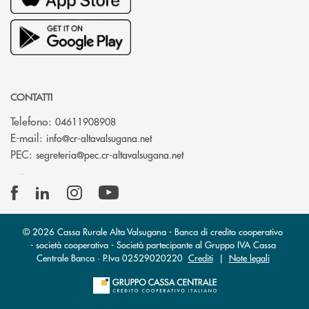
CONTATTI
Telefono:
04611908908
(si apre l’app di posta elettronica
E-mail:
info@cr-altavalsugana.net
(si apre l’app di posta elet
PEC:
segreteria@pec.cr-altavalsugana.net
© 2026 Cassa Rurale Alta Valsugana - Banca di credito cooperativo
- società cooperativa - Società partecipante al Gruppo IVA Cassa
Centrale Banca · P.Iva 02529020220
Crediti
|
Note legali