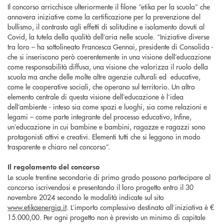
Il concorso arricchisce ulteriormente il filone “etika per la scuola” che
annovera iniziative come la certificazione per la prevenzione del
bullismo, il contrasto agli effetti di solitudine e isolamento dovuti al
Covid, la tutela della qualità dell’aria nelle scuole. “Iniziative diverse
tra loro – ha sottolineato Francesca Gennai, presidente di Consolida -
che si inseriscono però coerentemente in una visione dell’educazione
come responsabilità diffusa, una visione che valorizza il ruolo della
scuola ma anche delle molte altre agenzie culturali ed educative,
come le cooperative sociali, che operano sul territorio. Un altro
elemento centrale di questa visione dell’educazione è l’idea
dell’ambiente - inteso sia come spazi e luoghi, sia come relazioni e
legami – come parte integrante del processo educativo, Infine,
un’educazione in cui bambine e bambini, ragazze e ragazzi sono
protagonisti attivi e creativi. Elementi tutti che si leggono in modo
trasparente e chiaro nel concorso”.
Il regolamento del concorso
Le scuole trentine secondarie di primo grado possono partecipare al
concorso iscrivendosi e presentando il loro progetto entro il 30
novembre 2024 secondo le modalità indicate sul sito
www.etikaenergia.it
. L’importo complessivo destinato all’iniziativa è €
15.000,00. Per ogni progetto non è previsto un minimo di capitale