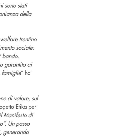
ni sono stati
monianza della
 welfare trentino
imento sociale:
V bando.
o garantito ai
e famiglie
” ha
ne di valore, sul
ogetto Etika per
il Manifesto di
vo”. Un passo
ti, generando