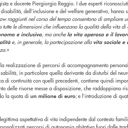
sta e docente Piergiorgio Reggio. I due esperti riconosciuti 
 disabilità, dell’inclusione e del welfare generativo, hanno 
how raggiunti nel corso del tempo consentono di ampliare ul
a tutte le dimensioni che influenzano la qualità della vita di
, ma anche
onomo e inclusivo
la vita operosa e il lavor
e, in generale, la partecipazione alla
alità
vita sociale e 
za.
»
 la realizzazione di percorsi di accompagnamento personali
sabilità, in particolare quella derivante da disturbi del neu
 di continuità con quelli precedenti, contiene quindi import
nto delle risorse messe a disposizione, che raddoppiano ris
do la quota di
; e l’introduzione di quat
un milione di euro
legittima aspettativa di vita indipendente dal contesto famil
rsonalizzati percorsi di autonomia abitativa fuori dalle tradi