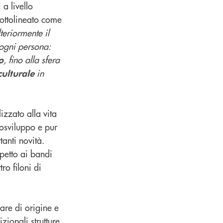
a livello
sottolineato come
teriormente il
 ogni persona:
, fino alla sfera
o
in
culturale
zzato alla vita
rosviluppo e pur
anti novità.
petto ai bandi
tro filoni di
iare di origine e
zionali strutture