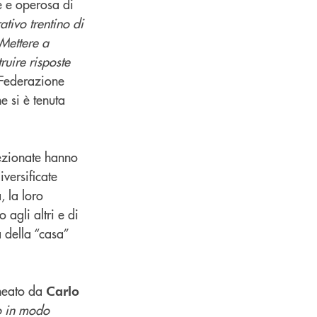
e e operosa di
tivo trentino di
 Mettere a
ruire risposte
 Federazione
 si è tenuta
lezionate hanno
versificate
, la loro
 agli altri e di
a della “casa”
ineato da
Carlo
o in modo