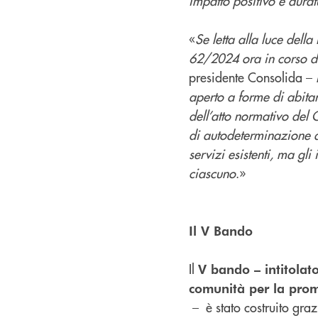
impatto positivo e duratu
«
Se letta alla luce della
62/2024 ora in corso di
presidente Consolida –
aperto a forme di abitar
dell’atto normativo del 
di autodeterminazione a
servizi esistenti, ma gli 
ciascuno
.»
Il V Bando
Il
V bando – intitola
comunità per la promo
– è stato costruito gra