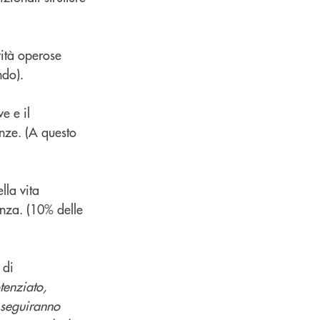
vità operose
ndo).
ve e il
enze. (A questo
lla vita
anza. (10% delle
 di
tenziato,
 seguiranno