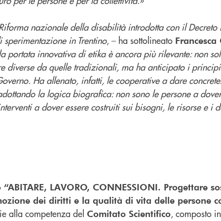
ro per le persone e per la collettività
.»
 Riforma nazionale della disabilità introdotta con il Decreto 
 sperimentazione in Trentino
, – ha sottolineato
Francesca
la portata innovativa di etika è ancora più rilevante: non solo
e diverse da quelle tradizionali, ma ha anticipato i principi
Governo. Ha allenato, infatti, le cooperative a dare concrete
dottando la logica biografica: non sono le persone a dover
interventi a dover essere costruiti sui bisogni, le risorse e i d
to “ABITARE, LAVORO, CONNESSIONI. Progettare sos
zione dei diritti e la qualità di vita delle persone c
zie alla competenza del
, composto i
Comitato Scientifico