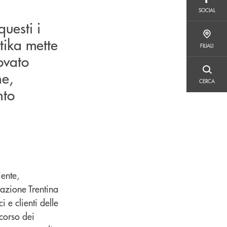
SOCIAL
SOCIAL
uesti i
FILIALI
tika mette
FILIALI
ovato
ne,
CERCA
CERCA
nto
iente,
razione Trentina
 e clienti delle
 corso dei