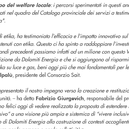
: i percorsi sperimentati in questi an
po del welfare locale
ati nel quadro del Catalogo provinciale dei servizi a testi
a"
.
di etika, ha testimoniato l’efficacia e l’impatto innovativo sul
stenuti con etika. Questo ci ha spinto a raddoppiare l’invest
ndi precedenti passiamo infatti ad un milione con questo 
zione da Dolomiti Energia e che si aggiungono al risparmi
tika su luce e gas, beni oggi più che mai fondamentali per l
, presidente del Consorzio Sait.
lpalù
resentato il nostro impegno verso la creazione e restituzio
unità.
– ha detto
, responsabile del pr
Fabrizio Giurgevich
o felici oggi di vedere realizzata la proposta di estendere 
lusivo” a una visione più ampia e sistemica di “vivere inclusi
to di Dolomiti Energia alla costruzione di contesti accoglien