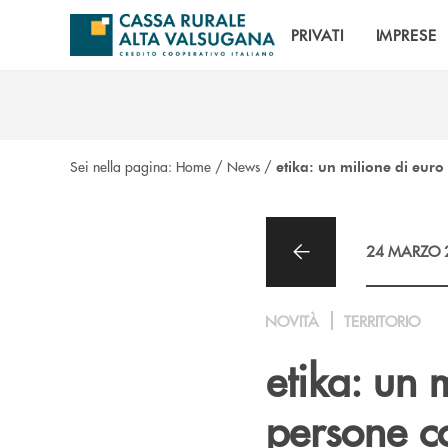
Salta al contenuto principale
PRIVATI
IMPRESE
Sei nella pagina:
Home
/
News
/
etika: un milione di euro p
24 MARZO 
NOVITÀ
TERRITORIO
etika: un m
persone co