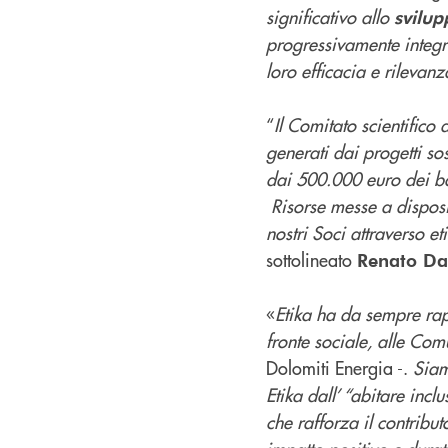
significativo allo
svilup
progressivamente integr
loro efficacia e rilevanz
“
Il Comitato scientifico 
generati dai progetti so
dai 500.000 euro dei ba
Risorse messe a disposi
nostri Soci attraverso e
sottolineato
Renato Da
«
Etika ha da sempre rapp
fronte sociale, alle Com
Dolomiti Energia -.
Siam
Etika dall’ “abitare inc
che rafforza il contribu