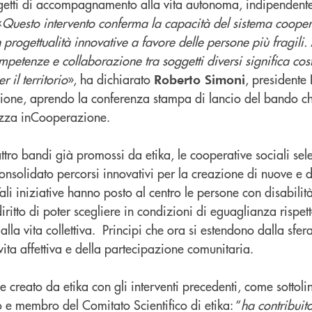
ogetti di accompagnamento alla vita autonoma, indipendent
«
Questo intervento conferma la capacità del sistema coopera
in progettualità innovative a favore delle persone più fragili.
mpetenze e collaborazione tra soggetti diversi significa cost
r il territorio
», ha dichiarato
, presidente
Roberto Simoni
ione, aprendo la conferenza stampa di lancio del bando che
azza inCooperazione.
ttro bandi già promossi da etika, le cooperative sociali se
onsolidato percorsi innovativi per la creazione di nuove e di
ali iniziative hanno posto al centro le persone con disabilità
ritto di poter scegliere in condizioni di eguaglianza rispetto
lla vita collettiva. Principi che ora si estendono dalla sfer
vita affettiva e della partecipazione comunitaria.
 creato da etika con gli interventi precedenti, come sottol
o e membro del Comitato Scientifico di etika: “
ha contribuit