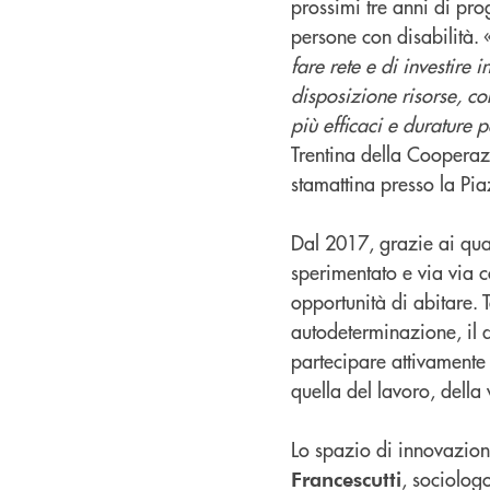
prossimi tre anni di pr
persone con disabilità. 
fare rete e di investire 
disposizione risorse, co
più efficaci e durature pe
Trentina della Cooperaz
stamattina presso la Pi
Dal 2017, grazie ai qua
sperimentato e via via c
opportunità di abitare. T
autodeterminazione, il di
partecipare attivamente a
quella del lavoro, della 
Lo spazio di innovazione
, sociolog
Francescutti