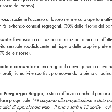
 risorse del bando).
: sostiene l’accesso al lavoro nel mercato aperto e atti
erosa
ità, evitando contesti segreganti. (30% delle risorse del ba
: favorisce la costruzione di relazioni amicali e affetti
ssuale
ta sessuale soddisfacente nel rispetto delle proprie prefer
% delle risorse).
: incoraggia il coinvolgimento attivo ne
ciale e comunitaria
ulturali, ricreativi e sportivi, promuovendo la piena cittadin
da
, è stato rafforzato anche il percorso
Piergiorgio Reggio
ase progettuale: “«
Il supporto alla progettazione è stato po
atici di approfondimento – il primo sarà il 13 aprile – cui