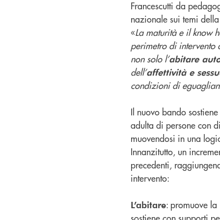
Francescutti da pedagogi
nazionale sui temi della
«
La maturità e il know 
perimetro di intervento 
non solo l’
abitare aut
dell’
affettività e sessu
condizioni di eguaglian
Il nuovo bando sostiene
adulta di persone con di
muovendosi in una logica
Innanzitutto, un increme
precedenti, raggiungen
intervento:
: promuove la 
L’abitare
sostiene con supporti pe