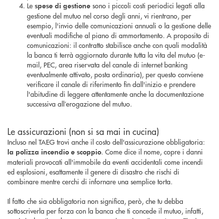
Le
sono i piccoli costi periodici legati alla
spese di gestione
gestione del mutuo nel corso degli anni, vi rientrano, per
esempio, l'invio delle comunicazioni annuali o la gestione delle
eventuali modifiche al piano di ammortamento. A proposito di
comunicazioni: il contratto stabilisce anche con quali modalità
la banca ti terrà aggiornato durante tutta la vita del mutuo (e-
mail, PEC, area riservata del canale di internet banking
eventualmente attivato, posta ordinaria), per questo conviene
verificare il canale di riferimento fin dall'inizio e prendere
l'abitudine di leggere attentamente anche la documentazione
successiva all’erogazione del mutuo.
Le assicurazioni (non si sa mai in cucina)
Incluso nel TAEG trovi anche il costo dell'assicurazione obbligatoria:
. Come dice il nome, copre i danni
la polizza incendio e scoppio
materiali provocati all'immobile da eventi accidentali come incendi
ed esplosioni, esattamente il genere di disastro che rischi di
combinare mentre cerchi di infornare una semplice torta.
Il fatto che sia obbligatoria non significa, però, che tu debba
sottoscriverla per forza con la banca che ti concede il mutuo, infatti,