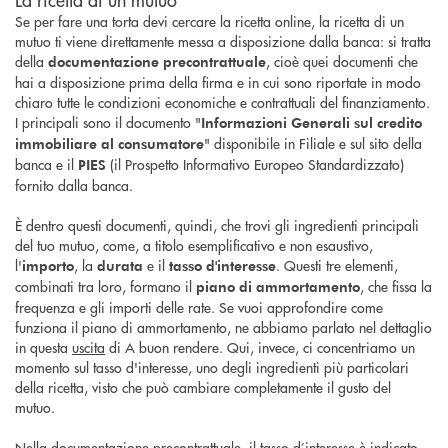
Se per fare una torta devi cercare la ricetta online, la ricetta di un
mutuo ti viene direttamente messa a disposizione dalla banca: si tratta
della
, cioè quei documenti che
documentazione precontrattuale
hai a disposizione prima della firma e in cui sono riportate in modo
chiaro tutte le condizioni economiche e contrattuali del finanziamento.
I principali sono il documento "
Informazioni Generali sul credito
" disponibile in Filiale e sul sito della
immobiliare al consumatore
banca e il
(il Prospetto Informativo Europeo Standardizzato)
PIES
fornito dalla banca.
È dentro questi documenti, quindi, che trovi gli ingredienti principali
del tuo mutuo, come, a titolo esemplificativo e non esaustivo,
l'
, la
e il
. Questi tre elementi,
importo
durata
tasso d'interesse
combinati tra loro, formano il
, che fissa la
piano di ammortamento
frequenza e gli importi delle rate. Se vuoi approfondire come
funziona il piano di ammortamento, ne abbiamo parlato nel dettaglio
in questa
uscita
di A buon rendere. Qui, invece, ci concentriamo un
momento sul tasso d'interesse, uno degli ingredienti più particolari
della ricetta, visto che può cambiare completamente il gusto del
mutuo.
Nella documentazione precontrattuale, il tasso d’interesse è indicato