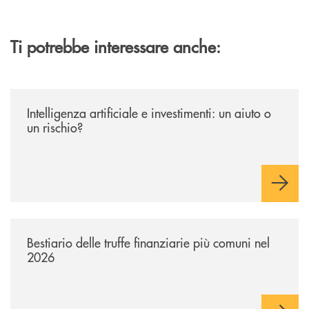
Ti potrebbe interessare anche:
/news/intelligenza-artificiale-e-investimenti-un-aiuto-o-un-rischio/
Intelligenza artificiale e investimenti: un aiuto o
un rischio?
/news/bestiario-delle-truffe-finanziarie-piu-comuni-nel-2026/
Bestiario delle truffe finanziarie più comuni nel
2026