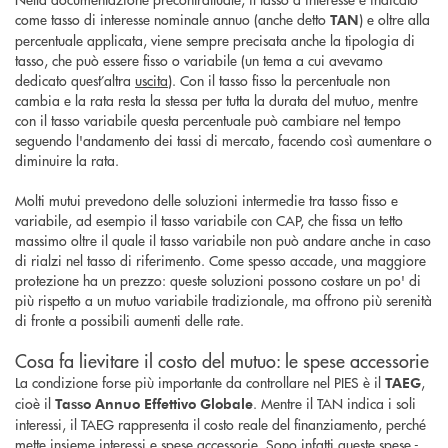
come tasso di interesse nominale annuo (anche detto
) e oltre alla
TAN
percentuale applicata, viene sempre precisata anche la tipologia di
tasso, che può essere fisso o variabile (un tema a cui avevamo
dedicato quest’altra
uscita
). Con il tasso fisso la percentuale non
cambia e la rata resta la stessa per tutta la durata del mutuo, mentre
con il tasso variabile questa percentuale può cambiare nel tempo
seguendo l'andamento dei tassi di mercato, facendo così aumentare o
diminuire la rata.
Molti mutui prevedono delle soluzioni intermedie tra tasso fisso e
variabile, ad esempio il tasso variabile con CAP, che fissa un tetto
massimo oltre il quale il tasso variabile non può andare anche in caso
di rialzi nel tasso di riferimento. Come spesso accade, una maggiore
protezione ha un prezzo: queste soluzioni possono costare un po' di
più rispetto a un mutuo variabile tradizionale, ma offrono più serenità
di fronte a possibili aumenti delle rate.
Cosa fa lievitare il costo del mutuo: le spese accessorie
La condizione forse più importante da controllare nel PIES è il
,
TAEG
cioè il
. Mentre il TAN indica i soli
Tasso Annuo Effettivo Globale
interessi, il TAEG rappresenta il costo reale del finanziamento, perché
mette insieme interessi e spese accessorie. Sono infatti queste spese -