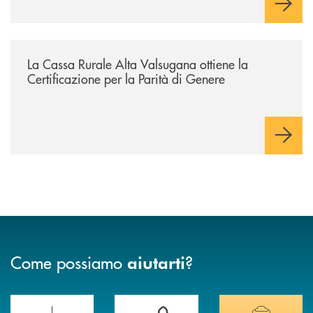
/news/certificazione_parita_di_genere/
La Cassa Rurale Alta Valsugana ottiene la
Certificazione per la Parità di Genere
Come possiamo
?
aiutarti
Scopri le funzionalità della nuova PRENOTA BANCA
Hai bisogno di assistenza immediata? Contatta
Hai bisogno di alcuni