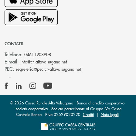
CONTATTI
Telefono:
04611908908
(si apre l’app di posta elettronica
E-mail:
info@cr-altavalsugana.net
(si apre l’app di posta elet
PEC:
segreteria@pec.cr-altavalsugana.net
© 2026 Cassa Rurale Alta Valsugana - Banca di credito cooperativo
- società cooperativa - Società partecipante al Gruppo IVA Cassa
Centrale Banca · P.Iva 02529020220
Crediti
|
Note legali