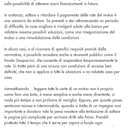
sulla possibilità di ottenere nuovi finanziamenti in futuro.
In sostanza, saltare o ritardare il pagamento delle rate del mutuo è
uno scenario da evitare. Se prevedi o stai attraversando un periodo
di difficoltà, la cosa migliore è rivolgerti subito alla banca per
valutare insieme possibili soluzioni, come una rinegoziazione del
mutuo o una rimodulazione delle condizioni.
In alcuni casi, e al ricorrere di specifici requisiti previsti dalla
normativa, è possibile accedere anche a strumenti pubblici come il
Fondo Gasparrini, che consente di sospendere temporaneamente le
rate. Si tratta però di una misura con condizioni di accesso ben
definite, che non si applica a tutte le situazioni e va valutata caso per
caso.
Ammettiamolo… leggere tutte le carte di un mutuo non è proprio
come fare una torta, è meno semplice e anche meno divertente, ci
vuole più tempo e non profuma di vaniglia. Eppure, per quanto possa
sembrare noioso e interminabile, quando si tratta di un impegno così
importante e duraturo vale la pena resistere alla tentazione di saltare
le pagine più complicate per arrivare dritti alla firma. Prenditi
piuttosto tutto il tempo che ti serve per capire a fondo ogni