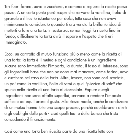
Tiri fuori farina, uova e zucchero, e cominci a seguire la ricetta passo
passo. A un certo punto però scopri che servono la vanillina, l'olio di
girasole e il lievito istantaneo per dolci, tutte cose che non avevi
minimamente considerato quando ti era venuta la brillante idea di
metterti a fare una torta. In sostanza, se non leggi la ricetta fino in
fondo, difficilmente la torta avrà il sapore e l’aspetto che ti eri
immaginato.
Ecco, un contratto di mutuo funziona più o meno come la ricetta di
una torta: la torta è il mutuo e ogni condizione è un ingrediente.
Alcune sono immediate: l'importo, la durata, il tasso di interesse, sono
gli ingredienti base che non possono mai mancare, come farina, uova
e zucchero nel caso della torta. Altre, invece, non sono così scontate,
un po' come la vanillina, l'olio di semi o quel "pizzico di sale" che
spunta nella ricetta di una torta al cioccolato. Eppure quegli
ingredienti non sono affatto superflui, servono a rendere l’impasto
soffice e ad equilibrare il gusto. Allo stesso modo, anche le condizioni
di un mutuo hanno tutte uno scopo preciso, perché equilibrano i diritti
e gli obblighi delle parti - cioè quelli tuoi e della banca che ti sta
concedendo il finanziamento.
Così come una torta ben riuscita parte da una ricetta letta con