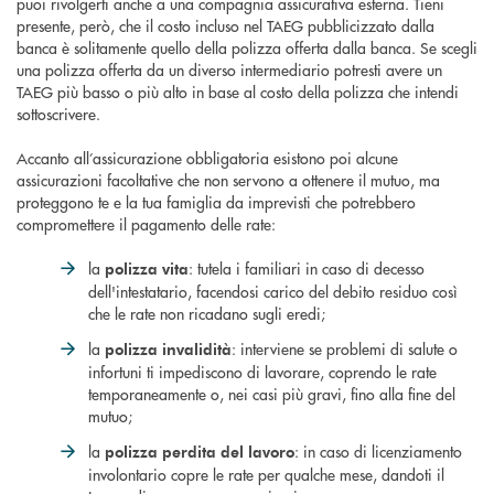
puoi rivolgerti anche a una compagnia assicurativa esterna. Tieni
presente, però, che il costo incluso nel TAEG pubblicizzato dalla
banca è solitamente quello della polizza offerta dalla banca. Se scegli
una polizza offerta da un diverso intermediario potresti avere un
TAEG più basso o più alto in base al costo della polizza che intendi
sottoscrivere.
Accanto all’assicurazione obbligatoria esistono poi alcune
assicurazioni facoltative che non servono a ottenere il mutuo, ma
proteggono te e la tua famiglia da imprevisti che potrebbero
compromettere il pagamento delle rate:
la
: tutela i familiari in caso di decesso
polizza vita
dell'intestatario, facendosi carico del debito residuo così
che le rate non ricadano sugli eredi;
la
: interviene se problemi di salute o
polizza invalidità
infortuni ti impediscono di lavorare, coprendo le rate
temporaneamente o, nei casi più gravi, fino alla fine del
mutuo;
la
: in caso di licenziamento
polizza perdita del lavoro
involontario copre le rate per qualche mese, dandoti il