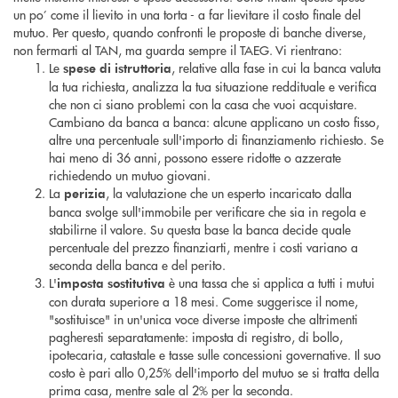
un po’ come il lievito in una torta - a far lievitare il costo finale del
mutuo. Per questo, quando confronti le proposte di banche diverse,
non fermarti al TAN, ma guarda sempre il TAEG. Vi rientrano:
Le
, relative alla fase in cui la banca valuta
spese di istruttoria
la tua richiesta, analizza la tua situazione reddituale e verifica
che non ci siano problemi con la casa che vuoi acquistare.
Cambiano da banca a banca: alcune applicano un costo fisso,
altre una percentuale sull'importo di finanziamento richiesto. Se
hai meno di 36 anni, possono essere ridotte o azzerate
richiedendo un mutuo giovani.
La
, la valutazione che un esperto incaricato dalla
perizia
banca svolge sull'immobile per verificare che sia in regola e
stabilirne il valore. Su questa base la banca decide quale
percentuale del prezzo finanziarti, mentre i costi variano a
seconda della banca e del perito.
L'
è una tassa che si applica a tutti i mutui
imposta sostitutiva
con durata superiore a 18 mesi. Come suggerisce il nome,
"sostituisce" in un'unica voce diverse imposte che altrimenti
pagheresti separatamente: imposta di registro, di bollo,
ipotecaria, catastale e tasse sulle concessioni governative. Il suo
costo è pari allo 0,25% dell'importo del mutuo se si tratta della
prima casa, mentre sale al 2% per la seconda.