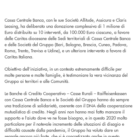
Cassa Centrale Banca, con le sue Società Allitude, Assicura e Claris
Leasing, ha deliberato una donazione complessiva di 1 milione di
Euro distribuito su 10 interventi, da 100.000 Euro ciascuno, a favore
delle Caritas diocesane delle Sedi territoriali di Cassa Centrale Banca
e delle Società del Gruppo (Bari, Bologna, Brescia, Cuneo, Padova,
Roma, Trento, Treviso e Udine), e un ulteriore intervento a favore di
Caritas Italiana.
Obiettivo dell’iniziativa, in un contesto estremamente difficile per
molte persone e molte famiglie, è testimoniare la vera vicinanza del
Gruppo ai territori e alle Comunità.
Le Banche di Credito Cooperativo – Casse Rurali – Raiffeisenkassen
con Cassa Centrale Banca e le Società del Gruppo hanno da sempre
una tradizione di solidarietà, coerente con il DNA della cooperazione
mutualistica di credito. Negli anni non hanno mai fatto mancare il
supporto e l’aiuto dove ve ne fosse bisogno, e in questo 2020 molto
particolare per il notevole incremento delle situazioni di disagio e
difficoltà causate dalla pandemia, il Gruppo ha voluto dare un
segnale ancora più forte, che si è concretizzato anche in questo