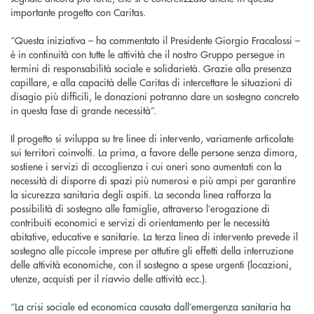
importante progetto con Caritas.
“Questa iniziativa – ha commentato il Presidente Giorgio Fracalossi –
è in continuità con tutte le attività che il nostro Gruppo persegue in
termini di responsabilità sociale e solidarietà. Grazie alla presenza
capillare, e alla capacità delle Caritas di intercettare le situazioni di
disagio più difficili, le donazioni potranno dare un sostegno concreto
in questa fase di grande necessità”.
Il progetto si sviluppa su tre linee di intervento, variamente articolate
sui territori coinvolti. La prima, a favore delle persone senza dimora,
sostiene i servizi di accoglienza i cui oneri sono aumentati con la
necessità di disporre di spazi più numerosi e più ampi per garantire
la sicurezza sanitaria degli ospiti. La seconda linea rafforza la
possibilità di sostegno alle famiglie, attraverso l’erogazione di
contribuiti economici e servizi di orientamento per le necessità
abitative, educative e sanitarie. La terza linea di intervento prevede il
sostegno alle piccole imprese per attutire gli effetti della interruzione
delle attività economiche, con il sostegno a spese urgenti (locazioni,
utenze, acquisti per il riavvio delle attività ecc.).
“La crisi sociale ed economica causata dall’emergenza sanitaria ha