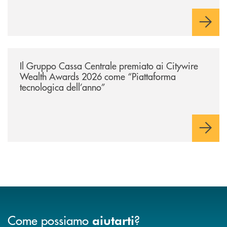
innovazione e accesso ai mercati dei capitali.
/news/il-gruppo-cassa-centrale-premiato-ai-citywire-wealth-awards-20
Il Gruppo Cassa Centrale premiato ai Citywire
Wealth Awards 2026 come “Piattaforma
tecnologica dell’anno”
Come possiamo
?
aiutarti