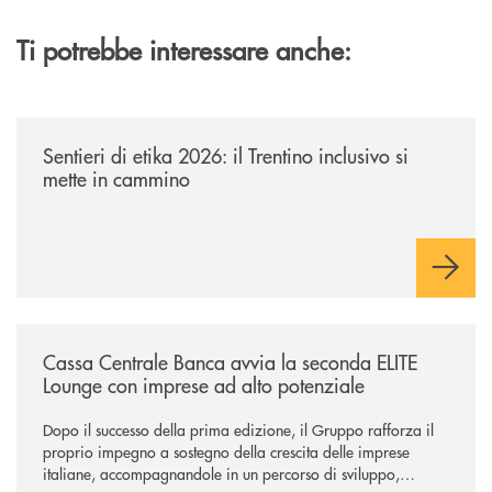
Ti potrebbe interessare anche:
/news/sentieri-di-etika-2026/
Sentieri di etika 2026: il Trentino inclusivo si
mette in cammino
/news/cassa-centrale-banca-avvia-la-seconda-elite-lounge-con-imprese-
Cassa Centrale Banca avvia la seconda ELITE
Lounge con imprese ad alto potenziale
Dopo il successo della prima edizione, il Gruppo rafforza il
proprio impegno a sostegno della crescita delle imprese
italiane, accompagnandole in un percorso di sviluppo,