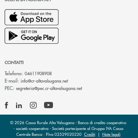
CONTATTI
Telefono:
04611908908
(si apre l’app di posta elettronica
E-mail:
info@cr-altavalsugana.net
(si apre l’app di posta elet
PEC:
segreteria@pec.cr-altavalsugana.net
© 2026 Cassa Rurale Alta Valsugana - Banca di credito cooperativo
- società cooperativa - Società partecipante al Gruppo IVA Cassa
Centrale Banca · P.Iva 02529020220
Crediti
|
Note legali