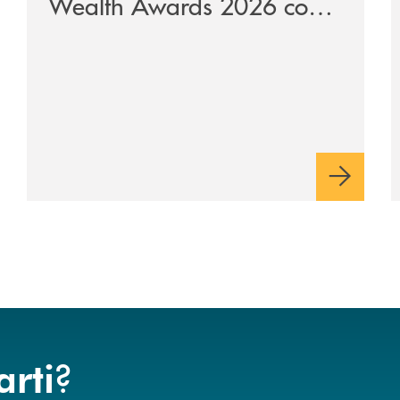
Wealth Awards 2026 come
“Piattaforma tecnologica
dell’anno”
?
arti