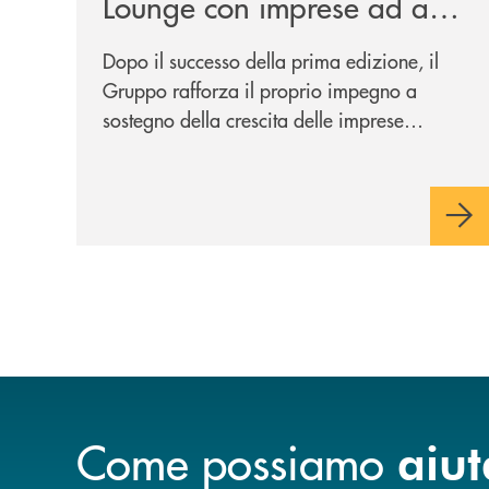
Lounge con imprese ad alto
potenziale
Dopo il successo della prima edizione, il
Gruppo rafforza il proprio impegno a
sostegno della crescita delle imprese
italiane, accompagnandole in un percorso
di sviluppo, innovazione e accesso ai
mercati dei capitali.
Come possiamo
aiut