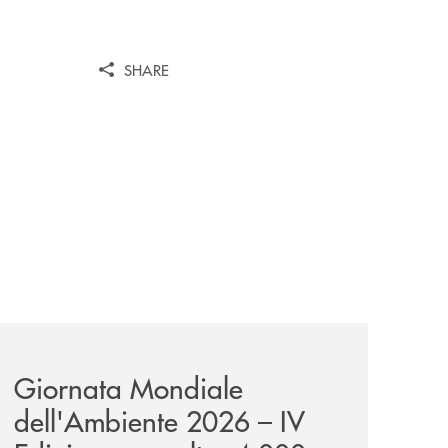
SHARE
wealth-awards-2026-come-piattaforma-tecnologica-dell-an
news/giornatamondialedellambiente2026/
Giornata Mondiale
dell'Ambiente 2026 – IV