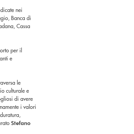
dicate nei
iagio, Banca di
Padana, Cassa
rto per il
anti e
raversa le
io culturale e
gliosi di avere
enamente i valori
 duratura,
arato
Stefano