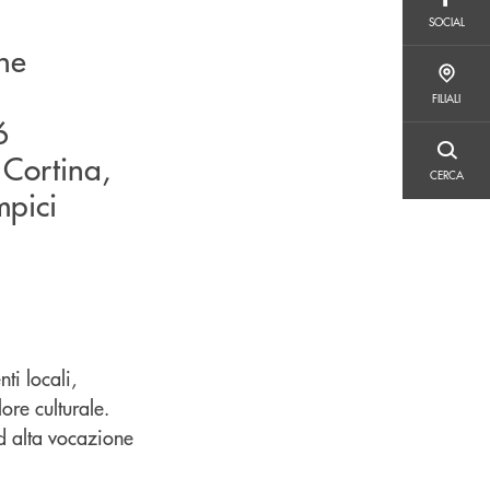
SOCIAL
SOCIAL
he
FILIALI
FILIALI
6
 Cortina,
CERCA
CERCA
mpici
ti locali,
ore culturale.
ad alta vocazione