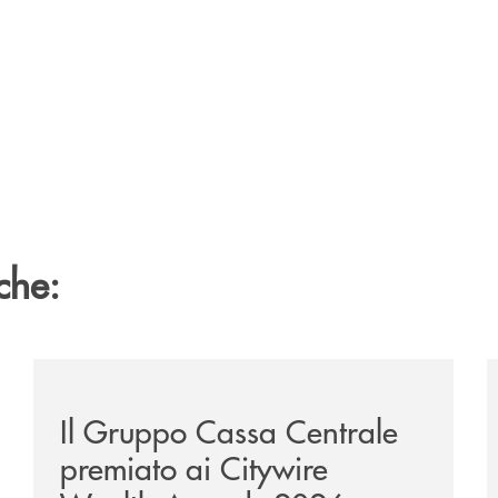
che:
te-lounge-con-imprese-ad-alto-potenziale/
/news/il-gruppo-cassa-centrale-premiato-ai-citywire-
/
Il Gruppo Cassa Centrale
premiato ai Citywire