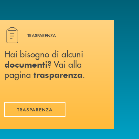
Hai bisogno di alcuni documenti ? Vai alla pagina traspa
TRASPARENZA
Hai bisogno di alcuni
? Vai alla
documenti
pagina
.
trasparenza
TRASPARENZA