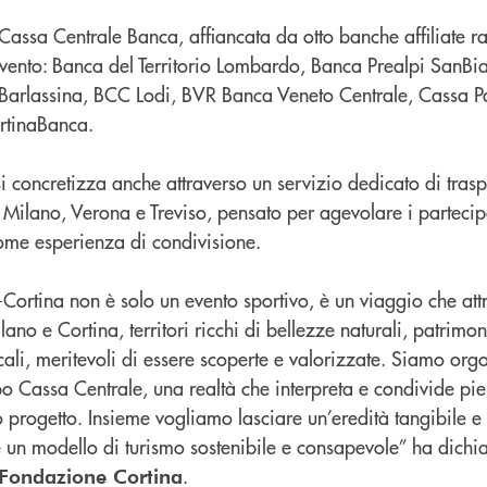
Cassa Centrale Banca, affiancata da otto banche affiliate ra
ll’evento: Banca del Territorio Lombardo, Banca Prealpi SanB
 Barlassina, BCC Lodi, BVR Banca Veneto Centrale, Cassa 
rtinaBanca.
i concretizza anche attraverso un servizio dedicato di traspo
 Milano, Verona e Treviso, pensato per agevolare i partecip
come esperienza di condivisione.
Cortina non è solo un evento sportivo, è un viaggio che att
ano e Cortina, territori ricchi di bellezze naturali, patrimon
cali, meritevoli di essere scoperte e valorizzate. Siamo orgo
po Cassa Centrale, una realtà che interpreta e condivide pi
 progetto. Insieme vogliamo lasciare un’eredità tangibile e
e un modello di turismo sostenibile e consapevole” ha dichi
.
Fondazione Cortina