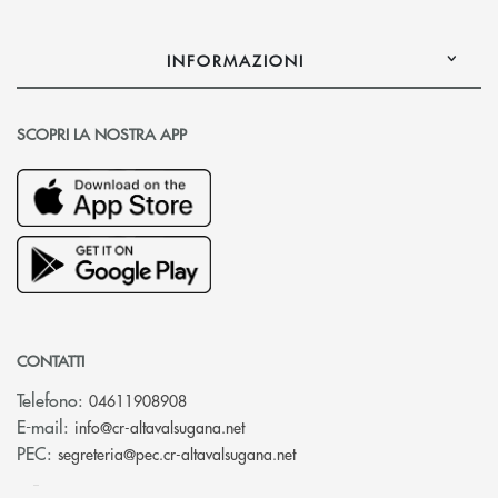
INFORMAZIONI
SCOPRI LA NOSTRA APP
CONTATTI
Telefono:
04611908908
(si apre l’app di posta elettronica
E-mail:
info@cr-altavalsugana.net
(si apre l’app di posta elet
PEC:
segreteria@pec.cr-altavalsugana.net