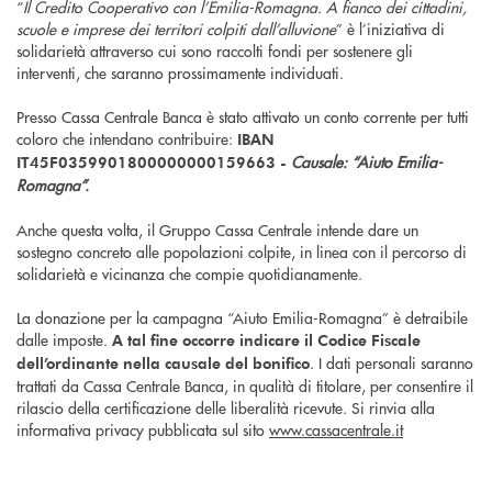
“
Il Credito Cooperativo con l’Emilia-Romagna. A fianco dei cittadini,
scuole e imprese dei territori colpiti dall’alluvione
” è l’iniziativa di
solidarietà attraverso cui sono raccolti fondi per sostenere gli
interventi, che saranno prossimamente individuati.
Presso Cassa Centrale Banca è stato attivato un conto corrente per tutti
coloro che intendano contribuire:
IBAN
Causale: “Aiuto Emilia-
IT45F0359901800000000159663 -
Romagna”.
Anche questa volta, il Gruppo Cassa Centrale intende dare un
sostegno concreto alle popolazioni colpite, in linea con il percorso di
solidarietà e vicinanza che compie quotidianamente.
La donazione per la campagna “Aiuto Emilia-Romagna” è detraibile
dalle imposte.
A tal fine occorre indicare il Codice Fiscale
. I dati personali saranno
dell’ordinante nella causale del bonifico
trattati da Cassa Centrale Banca, in qualità di titolare, per consentire il
rilascio della certificazione delle liberalità ricevute. Si rinvia alla
informativa privacy pubblicata sul sito
www.cassacentrale.it