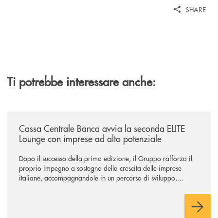
SHARE
Ti potrebbe interessare anche:
/news/cassa-centrale-banca-avvia-la-seconda-elite-lounge-con-imprese-
Cassa Centrale Banca avvia la seconda ELITE
Lounge con imprese ad alto potenziale
Dopo il successo della prima edizione, il Gruppo rafforza il
proprio impegno a sostegno della crescita delle imprese
italiane, accompagnandole in un percorso di sviluppo,
innovazione e accesso ai mercati dei capitali.