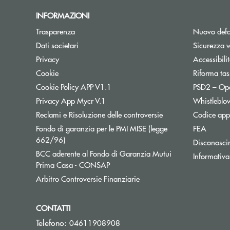
INFORMAZIONI
Trasparenza
Nuovo defa
Dati societari
Sicurezza 
Privacy
Accessibili
Cookie
Riforma tas
Cookie Policy APP V1.1
PSD2 – Op
Privacy App Mycr V.1
Whistleblo
Reclami e Risoluzione delle controversie
Codice appa
Fondo di garanzia per le PMI MISE (legge
FEA
Apre una nuova finestra
662/96)
Disconosci
BCC aderente al Fondo di Garanzia Mutui
Informativa
Apre una nuova finestra
Prima Casa - CONSAP
Apre una nuova finestra
Arbitro Controversie Finanziarie
CONTATTI
Telefono:
04611908908