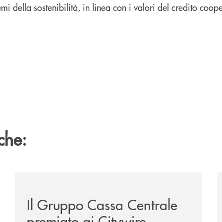
i della sostenibilità, in linea con i valori del credito coope
che:
te-lounge-con-imprese-ad-alto-potenziale/
/news/il-gruppo-cassa-centrale-premiato-ai-citywire-
/
Il Gruppo Cassa Centrale
premiato ai Citywire