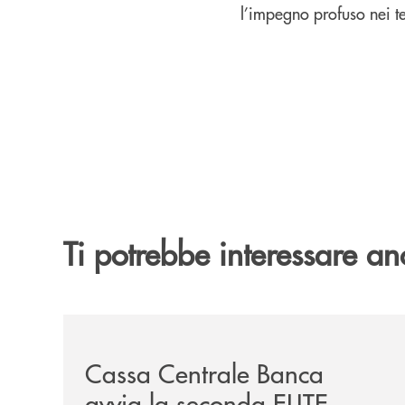
l’impegno profuso nei tem
Ti potrebbe interessare an
/news/cassa-centrale-banca-avvia-la-seconda-eli
Cassa Centrale Banca
avvia la seconda ELITE