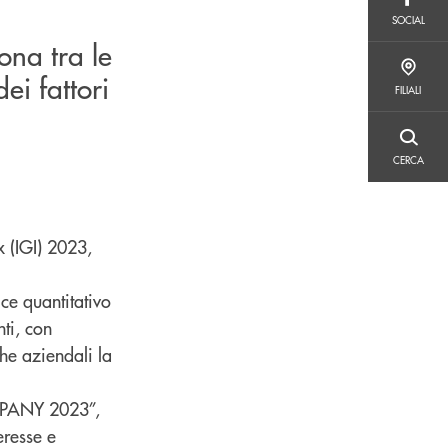
SOCIAL
SOCIAL
ona tra le
FILIALI
dei fattori
FILIALI
CERCA
CERCA
 (IGI) 2023,
ce quantitativo
nti, con
che aziendali la
OMPANY 2023”,
eresse e