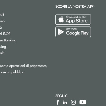
SCOPRI LA NOSTRA APP
ult
web
tà
si IBOR
Apre una nuova finestra
en Banking
wing
lti
Apre una nuova finestra
mento operazioni di pagamento
 evento pubblico
SEGUICI