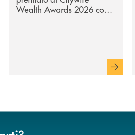
Wealth Awards 2026 come
“Piattaforma tecnologica
dell’anno”
?
arti