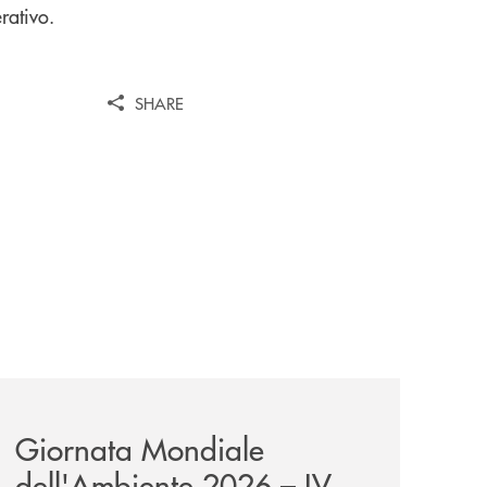
rativo.
SHARE
wealth-awards-2026-come-piattaforma-tecnologica-dell-an
news/giornatamondialedellambiente2026/
Giornata Mondiale
dell'Ambiente 2026 – IV