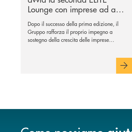
Lounge con imprese ad alto
potenziale
Dopo il successo della prima edizione, il
Gruppo rafforza il proprio impegno a
sostegno della crescita delle imprese
italiane, accompagnandole in un percorso
di sviluppo, innovazione e accesso ai
mercati dei capitali.
Come possiamo
aiut